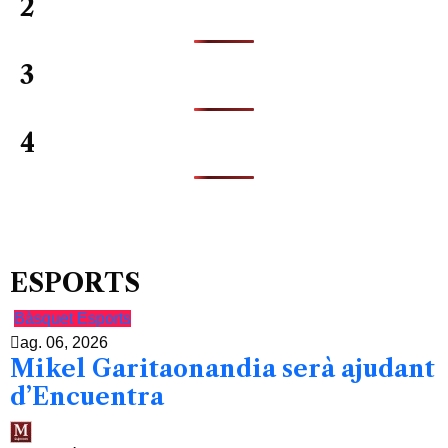
2
3
4
ESPORTS
Bàsquet
Esports
ag. 06, 2026
Mikel Garitaonandia serà ajudant
d’Encuentra