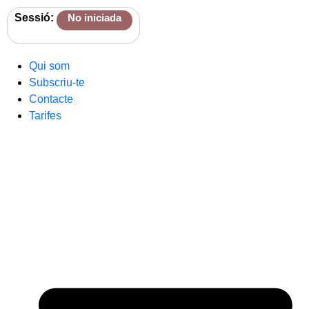
Sessió:
No iniciada
Qui som
Subscriu-te
Contacte
Tarifes