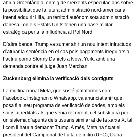
ahir a Groenlàndia, enmig de creixents especulacions sobre
la possibilitat que la futura administració nord-americana
intenti adquirir l’illa, un territori autònom sota administració
danesa i on els Estats Units tenen una base militar
estratègica per a la influència al Pol Nord.
D’altra banda, Trump va sumar ahir un nou intent infructuós
d’aturar la sentència en el cas pels pagaments irregulars a
l’actriu porno Stormy Daniels a Nova York, amb una
demanda contra el jutge Juan Merchan.
Zuckenberg elimina la verificació dels contiguts
La multinacional Meta, que sosté plataformes com
Facebook, Instagram o Whatsapp, va anunciat ahir que
posa fi al seu programa de verificació de dades, amb els
socis acreditats als que venia recorrent, i el substituirà per
un sistema d‟apunts dels usuaris similar al de la xarxa X, tal
i com li hauria demanat Trump. A més, Meta ha fitxat el
president del Campionat de lluita definitiu (UFC), Dana