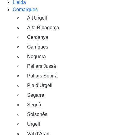
Lleida
Comarques
Alt Urgell
Alta Ribagorça
Cerdanya
Garrigues
Noguera
Pallars Jussà
Pallars Sobirà
Pla d’Urgell
Segarra
Segrià
Solsonès
Urgell
Val d’Aran