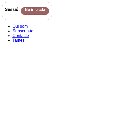
Sessió:
No iniciada
Qui som
Subscriu-te
Contacte
Tarifes