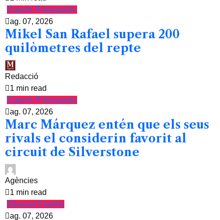
Esports
Poliesportiu
ag. 07, 2026
Mikel San Rafael supera 200
quilòmetres del repte
Redacció
1 min read
Esports
Poliesportiu
ag. 07, 2026
Marc Márquez entén que els seus
rivals el considerin favorit al
circuit de Silverstone
Agències
1 min read
Bàsquet
Esports
ag. 07, 2026