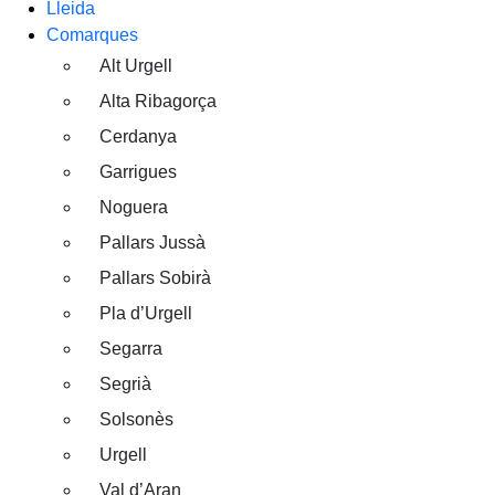
Lleida
Comarques
Alt Urgell
Alta Ribagorça
Cerdanya
Garrigues
Noguera
Pallars Jussà
Pallars Sobirà
Pla d’Urgell
Segarra
Segrià
Solsonès
Urgell
Val d’Aran