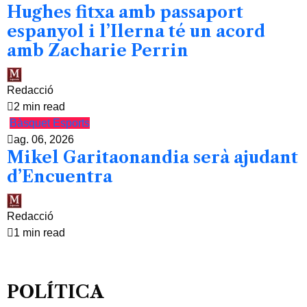
Hughes fitxa amb passaport
espanyol i l’Ilerna té un acord
amb Zacharie Perrin
Redacció
2 min read
Bàsquet
Esports
ag. 06, 2026
Mikel Garitaonandia serà ajudant
d’Encuentra
Redacció
1 min read
POLÍTICA