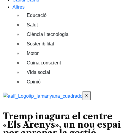
Altres
Educació
Salut
Ciència i tecnologia
Sostenibilitat
Motor
Cuina conscient
Vida social
Opinió
X
Tremp inagura el centre
«Els Arenys», un nou espai
per apropar la gestió