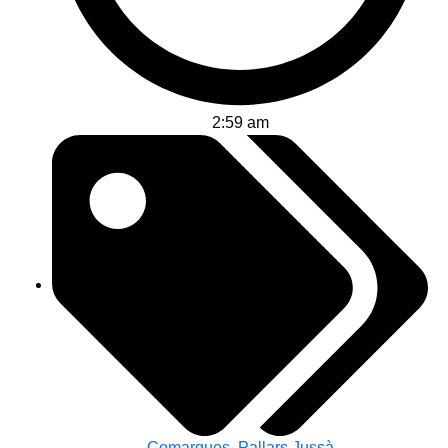
2:59 am
Comarques
,
Pallars Jussà