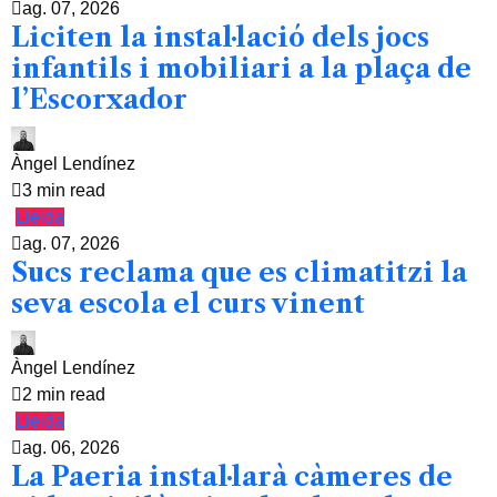
ag. 07, 2026
Liciten la instal·lació dels jocs
infantils i mobiliari a la plaça de
l’Escorxador
Àngel Lendínez
3 min read
Lleida
ag. 07, 2026
Sucs reclama que es climatitzi la
seva escola el curs vinent
Àngel Lendínez
2 min read
Lleida
ag. 06, 2026
La Paeria instal·larà càmeres de