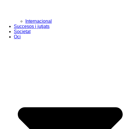
Internacional
Succesos i jutjats
Societat
Oci