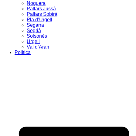
Noguera
Pallars Jussà
Pallars Sobirà
Pla d’Urgell
Segarra
Segrià
Solsonès
Urgell
Val d’Aran
Política