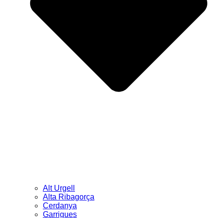
Alt Urgell
Alta Ribagorça
Cerdanya
Garrigues