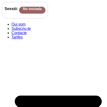
Sessió:
No iniciada
Qui som
Subscriu-te
Contacte
Tarifes