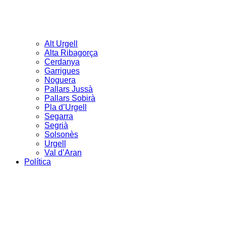
Alt Urgell
Alta Ribagorça
Cerdanya
Garrigues
Noguera
Pallars Jussà
Pallars Sobirà
Pla d’Urgell
Segarra
Segrià
Solsonès
Urgell
Val d’Aran
Política