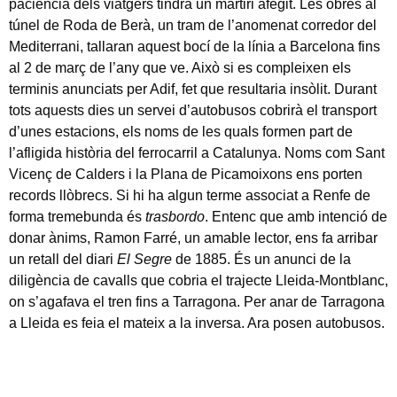
paciència dels viatgers tindrà un martiri afegit. Les obres al
túnel de Roda de Berà, un tram de l’anomenat corredor del
Mediterrani, tallaran aquest bocí de la línia a Barcelona fins
al 2 de març de l’any que ve. Això si es compleixen els
terminis anunciats per Adif, fet que resultaria insòlit. Durant
tots aquests dies un servei d’autobusos cobrirà el transport
d’unes estacions, els noms de les quals formen part de
l’afligida història del ferrocarril a Catalunya. Noms com Sant
Vicenç de Calders i la Plana de Picamoixons ens porten
records llòbrecs. Si hi ha algun terme associat a Renfe de
forma tremebunda és
trasbordo
. Entenc que amb intenció de
donar ànims, Ramon Farré, un amable lector, ens fa arribar
un retall del diari
El Segre
de 1885. És un anunci de la
diligència de cavalls que cobria el trajecte Lleida-Montblanc,
on s’agafava el tren fins a Tarragona. Per anar de Tarragona
a Lleida es feia el mateix a la inversa. Ara posen autobusos.