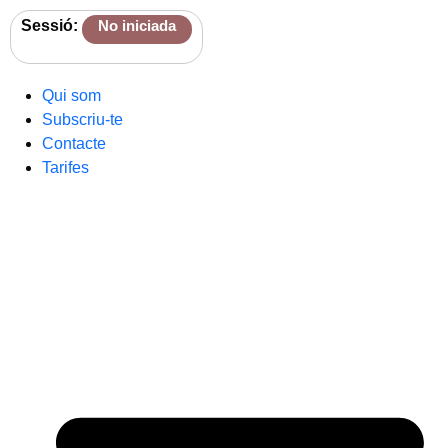
Sessió:
No iniciada
Qui som
Subscriu-te
Contacte
Tarifes