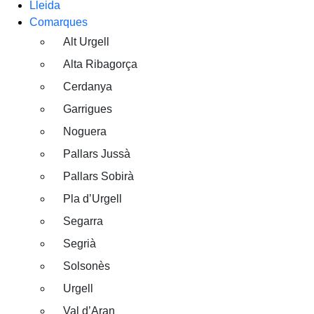
Lleida
Comarques
Alt Urgell
Alta Ribagorça
Cerdanya
Garrigues
Noguera
Pallars Jussà
Pallars Sobirà
Pla d’Urgell
Segarra
Segrià
Solsonès
Urgell
Val d’Aran