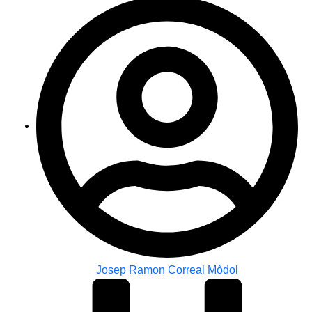
Josep Ramon Correal Mòdol