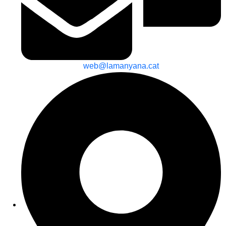
web@lamanyana.cat