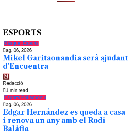
ESPORTS
Bàsquet
Esports
ag. 06, 2026
Mikel Garitaonandia serà ajudant
d’Encuentra
Redacció
1 min read
Esports
Poliesportiu
ag. 06, 2026
Edgar Hernández es queda a casa
i renova un any amb el Rodi
Balàfia