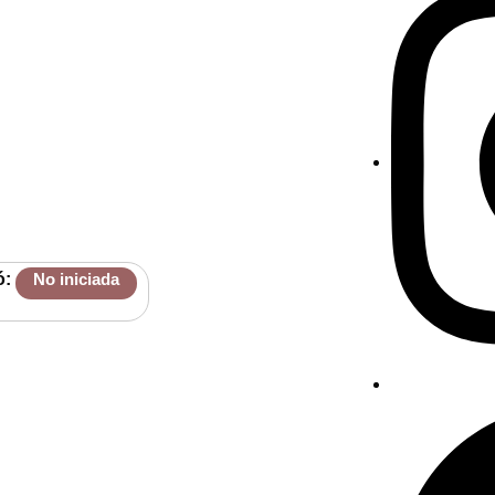
ó:
No iniciada