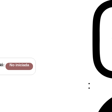
ió:
No iniciada