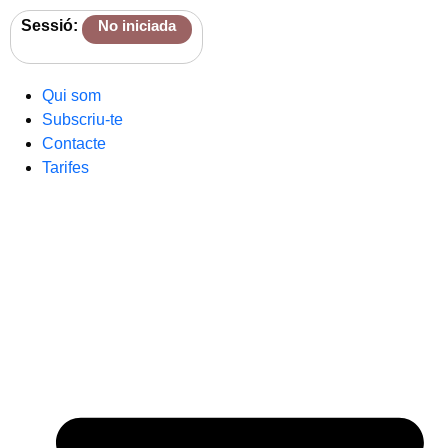
Sessió:
No iniciada
Qui som
Subscriu-te
Contacte
Tarifes