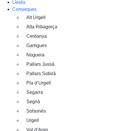
Lleida
Comarques
Alt Urgell
Alta Ribagorça
Cerdanya
Garrigues
Noguera
Pallars Jussà
Pallars Sobirà
Pla d’Urgell
Segarra
Segrià
Solsonès
Urgell
Val d’Aran