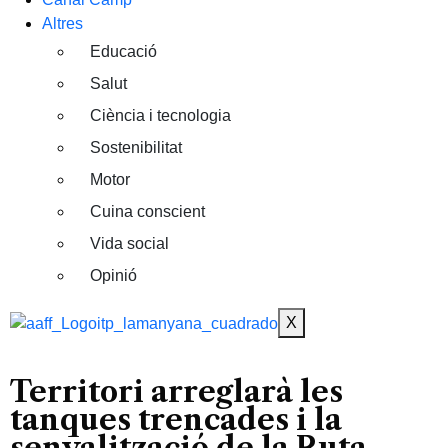
Altres
Educació
Salut
Ciència i tecnologia
Sostenibilitat
Motor
Cuina conscient
Vida social
Opinió
X
Territori arreglarà les
tanques trencades i la
senyalització de la Ruta