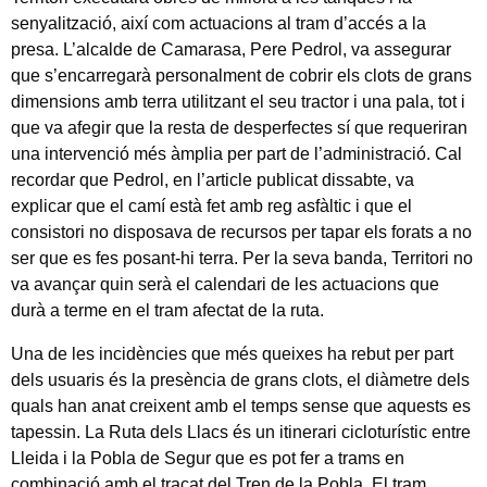
senyalització, així com actuacions al tram d’accés a la
presa. L’alcalde de Camarasa, Pere Pedrol, va assegurar
que s’encarregarà personalment de cobrir els clots de grans
dimensions amb terra utilitzant el seu tractor i una pala, tot i
que va afegir que la resta de desperfectes sí que requeriran
una intervenció més àmplia per part de l’administració. Cal
recordar que Pedrol, en l’article publicat dissabte, va
explicar que el camí està fet amb reg asfàltic i que el
consistori no disposava de recursos per tapar els forats a no
ser que es fes posant-hi terra. Per la seva banda, Territori no
va avançar quin serà el calendari de les actuacions que
durà a terme en el tram afectat de la ruta.
Una de les incidències que més queixes ha rebut per part
dels usuaris és la presència de grans clots, el diàmetre dels
quals han anat creixent amb el temps sense que aquests es
tapessin. La Ruta dels Llacs és un itinerari cicloturístic entre
Lleida i la Pobla de Segur que es pot fer a trams en
combinació amb el traçat del Tren de la Pobla. El tram