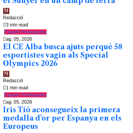
el Sunyer en un camp de terra
Redacció
3 min read
Esports
Poliesportiu
ag. 05, 2026
El CE Alba busca ajuts perquè 58
esportistes vagin als Special
Olympics 2026
Redacció
1 min read
Esports
Poliesportiu
ag. 05, 2026
Iris Tió aconsegueix la primera
medalla d’or per Espanya en els
Europeus