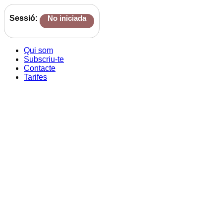
Sessió:
No iniciada
Qui som
Subscriu-te
Contacte
Tarifes