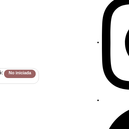
ó:
No iniciada