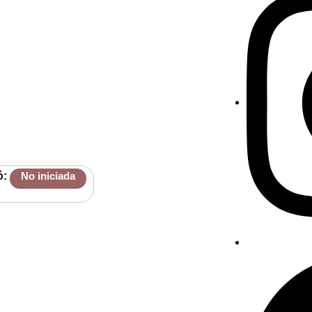
ó:
No iniciada