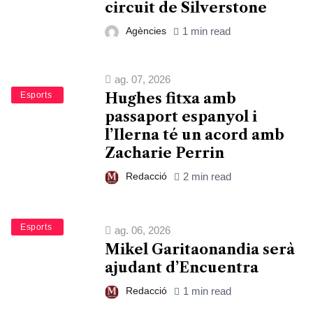
circuit de Silverstone
Agències
1 min read
ag. 07, 2026
Bàsquet
Esports
Hughes fitxa amb
passaport espanyol i
l’Ilerna té un acord amb
Zacharie Perrin
Redacció
2 min read
Bàsquet
Esports
ag. 06, 2026
Mikel Garitaonandia serà
ajudant d’Encuentra
Redacció
1 min read