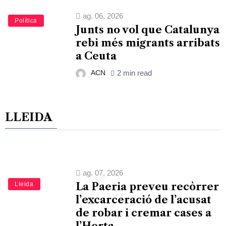
ag. 06, 2026
Política
Junts no vol que Catalunya
rebi més migrants arribats
a Ceuta
ACN
2 min read
LLEIDA
ag. 07, 2026
Lleida
La Paeria preveu recòrrer
l’excarceració de l’acusat
de robar i cremar cases a