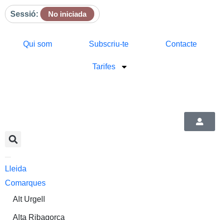
Sessió:
No iniciada
Qui som
Subscriu-te
Contacte
Tarifes
Lleida
Comarques
Alt Urgell
Alta Ribagorça