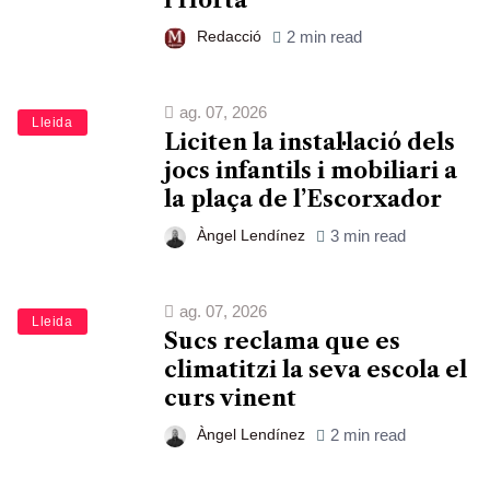
l’Horta
Redacció
2 min read
ag. 07, 2026
Lleida
Liciten la instal·lació dels
jocs infantils i mobiliari a
la plaça de l’Escorxador
Àngel Lendínez
3 min read
ag. 07, 2026
Lleida
Sucs reclama que es
climatitzi la seva escola el
curs vinent
Àngel Lendínez
2 min read