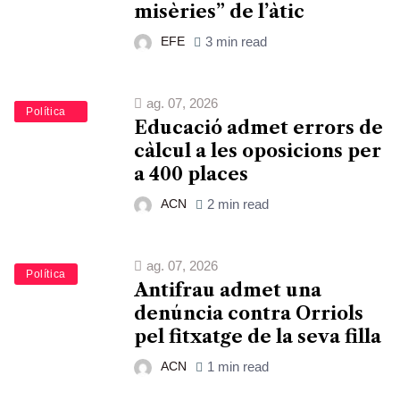
misèries” de l’àtic
EFE
3 min read
ag. 07, 2026
Educació
Política
Educació admet errors de
càlcul a les oposicions per
a 400 places
ACN
2 min read
ag. 07, 2026
Política
Antifrau admet una
denúncia contra Orriols
pel fitxatge de la seva filla
ACN
1 min read