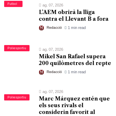
Esports
Futbol
ag. 07, 2026
L’AEM obrirà la lliga
contra el Llevant B a fora
Redacció
1 min read
Esports
Poliesportiu
ag. 07, 2026
Mikel San Rafael supera
200 quilòmetres del repte
Redacció
1 min read
ag. 07, 2026
Esports
Poliesportiu
Marc Márquez entén que
els seus rivals el
considerin favorit al