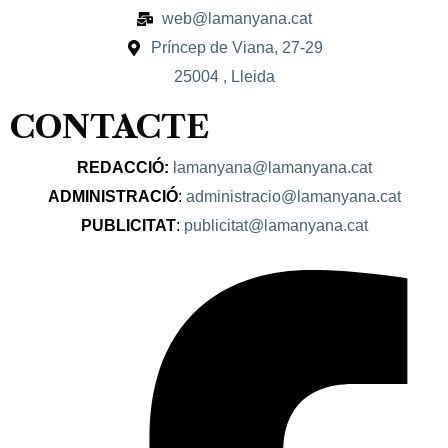
web@lamanyana.cat
Príncep de Viana, 27-29
25004 , Lleida
CONTACTE
REDACCIÓ:
lamanyana@lamanyana.cat
ADMINISTRACIÓ
:
administracio@lamanyana.cat
PUBLICITAT
:
publicitat@lamanyana.cat