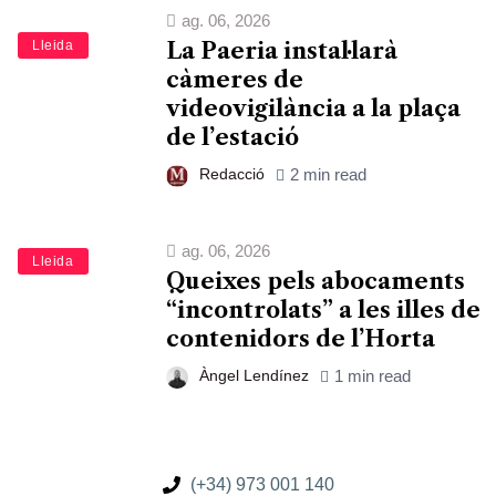
ag. 06, 2026
Lleida
La Paeria instal·larà
càmeres de
videovigilància a la plaça
de l’estació
Redacció
2 min read
ag. 06, 2026
Lleida
Queixes pels abocaments
“incontrolats” a les illes de
contenidors de l’Horta
Àngel Lendínez
1 min read
(+34) 973 001 140