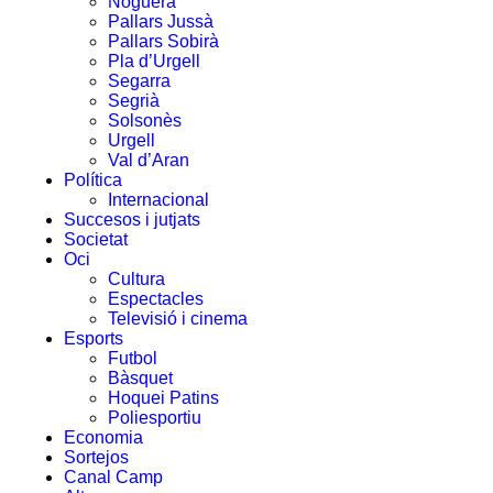
Noguera
Pallars Jussà
Pallars Sobirà
Pla d’Urgell
Segarra
Segrià
Solsonès
Urgell
Val d’Aran
Política
Internacional
Succesos i jutjats
Societat
Oci
Cultura
Espectacles
Televisió i cinema
Esports
Futbol
Bàsquet
Hoquei Patins
Poliesportiu
Economia
Sortejos
Canal Camp