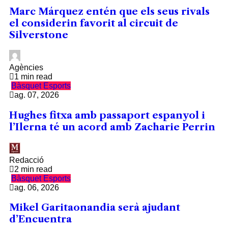
Marc Márquez entén que els seus rivals
el considerin favorit al circuit de
Silverstone
Agències
1 min read
Bàsquet
Esports
ag. 07, 2026
Hughes fitxa amb passaport espanyol i
l’Ilerna té un acord amb Zacharie Perrin
Redacció
2 min read
Bàsquet
Esports
ag. 06, 2026
Mikel Garitaonandia serà ajudant
d’Encuentra