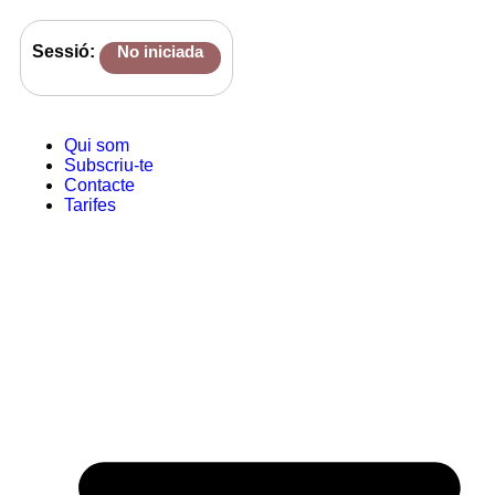
Sessió:
No iniciada
Qui som
Subscriu-te
Contacte
Tarifes