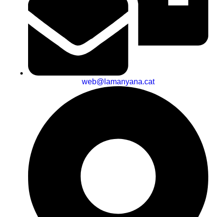
web@lamanyana.cat