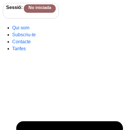
Sessió:
No iniciada
Qui som
Subscriu-te
Contacte
Tarifes