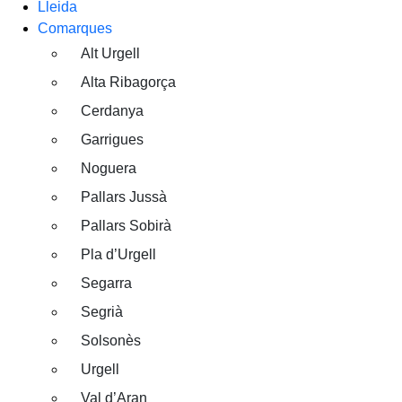
Lleida
Comarques
Alt Urgell
Alta Ribagorça
Cerdanya
Garrigues
Noguera
Pallars Jussà
Pallars Sobirà
Pla d’Urgell
Segarra
Segrià
Solsonès
Urgell
Val d’Aran