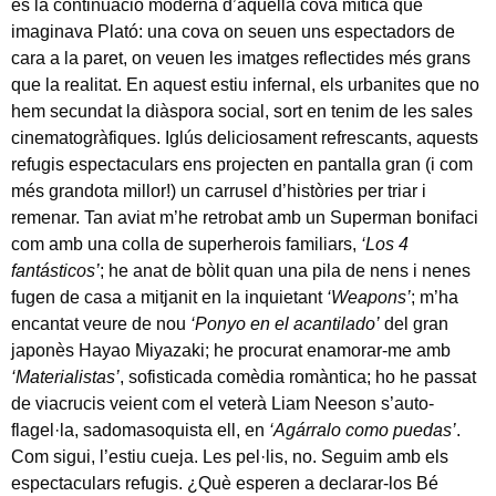
és la continuació moderna d’aquella cova mítica que
imaginava Plató: una cova on seuen uns espectadors de
cara a la paret, on veuen les imatges reflectides més grans
que la realitat. En aquest estiu infernal, els urbanites que no
hem secundat la diàspora social, sort en tenim de les sales
cinematogràfiques. Iglús deliciosament refrescants, aquests
refugis espectaculars ens projecten en pantalla gran (i com
més grandota millor!) un carrusel d’històries per triar i
remenar. Tan aviat m’he retrobat amb un Superman bonifaci
com amb una colla de superherois familiars,
‘Los 4
fantásticos’
; he anat de bòlit quan una pila de nens i nenes
fugen de casa a mitjanit en la inquietant
‘Weapons’
; m’ha
encantat veure de nou
‘Ponyo en el acantilado’
del gran
japonès Hayao Miyazaki; he procurat enamorar-me amb
‘Materialistas’
, sofisticada comèdia romàntica; ho he passat
de viacrucis veient com el veterà Liam Neeson s’auto-
flagel·la, sadomasoquista ell, en
‘Agárralo como puedas’
.
Com sigui, l’estiu cueja. Les pel·lis, no. Seguim amb els
espectaculars refugis. ¿Què esperen a declarar-los Bé