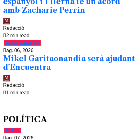
espanyol i l’Ilerna té un acord
amb Zacharie Perrin
Redacció
2 min read
Bàsquet
Esports
ag. 06, 2026
Mikel Garitaonandia serà ajudant
d’Encuentra
Redacció
1 min read
POLÍTICA
Política
ag. 07, 2026