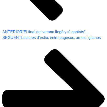
ANTERIOR
“El final del verano llegó y tú partirás”…
SEGUENT
Lectures d’estiu: entre pagesos, arnes i gitanos