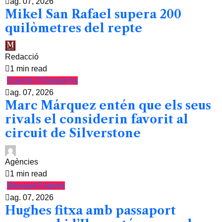
ag. 07, 2026
Mikel San Rafael supera 200
quilòmetres del repte
Redacció
1 min read
Esports
Poliesportiu
ag. 07, 2026
Marc Márquez entén que els seus
rivals el considerin favorit al
circuit de Silverstone
Agències
1 min read
Bàsquet
Esports
ag. 07, 2026
Hughes fitxa amb passaport