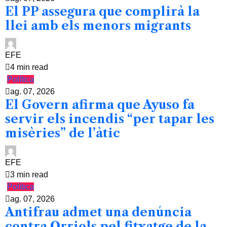
El PP assegura que complirà la
llei amb els menors migrants
EFE
4 min read
Política
ag. 07, 2026
El Govern afirma que Ayuso fa
servir els incendis “per tapar les
misèries” de l’àtic
EFE
3 min read
Política
ag. 07, 2026
Antifrau admet una denúncia
contra Orriols pel fitxatge de la