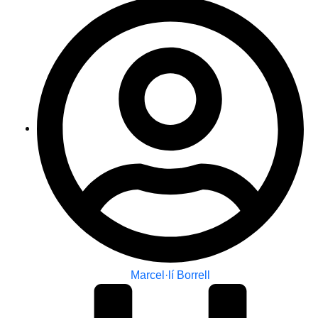
Marcel·lí Borrell