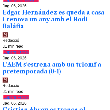
Esports
Poliesportiu
ag. 06, 2026
Edgar Hernández es queda a casa
i renova un any amb el Rodi
Balàfia
Redacció
1 min read
Esports
Futbol
ag. 06, 2026
L’AEM s’estrena amb un triomf a
pretemporada (0-1)
Redacció
1 min read
Esports
Futbol
ag. 06, 2026
Cristian Abreu es trenca el