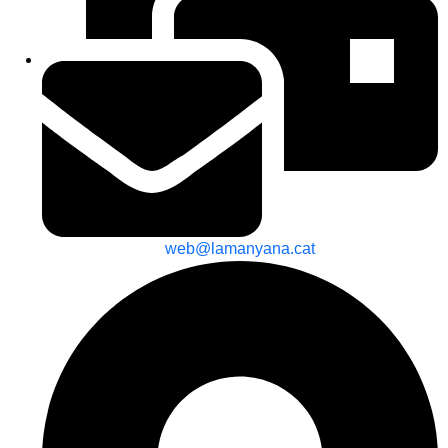
web@lamanyana.cat