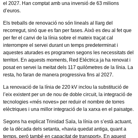
el 2027. Han comptat amb una inversió de 63 milions
d’euros.
Els treballs de renovació no són lineals al llarg del
recorregut, sinó que es fan per fases. Això es deu al fet que
per fer el canvi de la línia sobre el mateix traçat cal
interrompre el servei durant un temps predeterminat i
aquestes aturades es programen segons les necessitats del
territori. En aquests moments, Red Eléctrica ja ha renovat i
posat en servei la meitat dels 117 quilòmetres de la línia. La
resta, ho faran de manera progressiva fins al 2027.
La renovació de la línia de 220 kV inclou la substitució de
l’eix existent per un de nou de doble circuit, la integració de
tecnologies «més noves» per reduir el nombre de torres
elèctriques i una millor integració de la xarxa en el paisatge.
Segons ha explicat Trinidad Sala, la línia on s’està actuant,
de la dècada dels setanta, «havia quedat antiga, quant a
temps, però també en capacitat de transport». En aquest