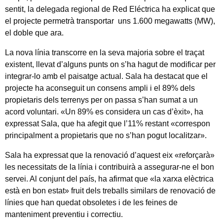
sentit, la delegada regional de Red Eléctrica ha explicat que
el projecte permetrà transportar uns 1.600 megawatts (MW),
el doble que ara.
La nova línia transcorre en la seva majoria sobre el traçat
existent, llevat d’alguns punts on s’ha hagut de modificar per
integrar-lo amb el paisatge actual. Sala ha destacat que el
projecte ha aconseguit un consens ampli i el 89% dels
propietaris dels terrenys per on passa s’han sumat a un
acord voluntari. «Un 89% es considera un cas d’èxit», ha
expressat Sala, que ha afegit que l’11% restant «correspon
principalment a propietaris que no s’han pogut localitzar».
Sala ha expressat que la renovació d’aquest eix «reforçarà»
les necessitats de la línia i contribuirà a assegurar-ne el bon
servei. Al conjunt del país, ha afirmat que «la xarxa elèctrica
està en bon estat» fruit dels treballs similars de renovació de
línies que han quedat obsoletes i de les feines de
manteniment preventiu i correctiu.