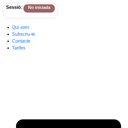
Sessió:
No iniciada
Qui som
Subscriu-te
Contacte
Tarifes