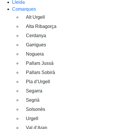
Lleida
Comarques
Alt Urgell
Alta Ribagorça
Cerdanya
Garrigues
Noguera
Pallars Jussà
Pallars Sobirà
Pla d’Urgell
Segarra
Segrià
Solsonès
Urgell
Val d’Aran