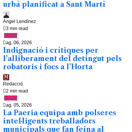
urbà planificat a Sant Martí
Àngel Lendínez
3 min read
Lleida
ag. 06, 2026
Indignació i crítiques per
l’alliberament del detingut pels
robatoris i focs a l’Horta
Redacció
2 min read
Lleida
ag. 05, 2026
La Paeria equipa amb polseres
intel·ligents treballadors
municipals que fan feina al