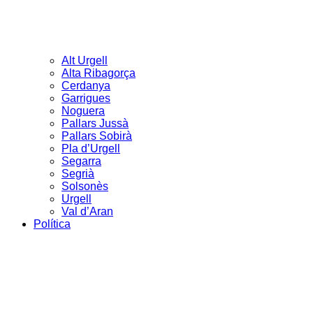
Alt Urgell
Alta Ribagorça
Cerdanya
Garrigues
Noguera
Pallars Jussà
Pallars Sobirà
Pla d’Urgell
Segarra
Segrià
Solsonès
Urgell
Val d’Aran
Política