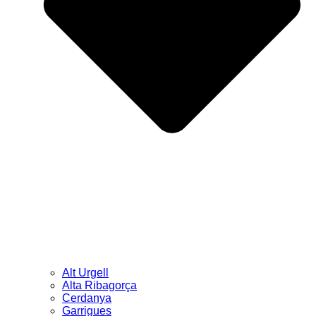
Alt Urgell
Alta Ribagorça
Cerdanya
Garrigues