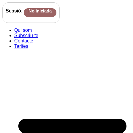
Sessió:
No iniciada
Qui som
Subscriu-te
Contacte
Tarifes