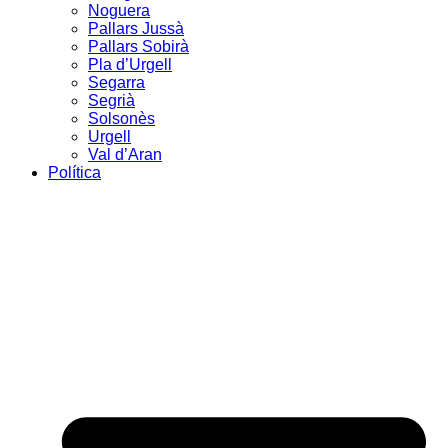
Noguera
Pallars Jussà
Pallars Sobirà
Pla d’Urgell
Segarra
Segrià
Solsonès
Urgell
Val d’Aran
Política