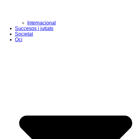
Internacional
Succesos i jutjats
Societat
Oci