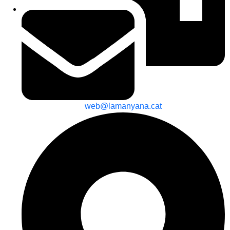
web@lamanyana.cat