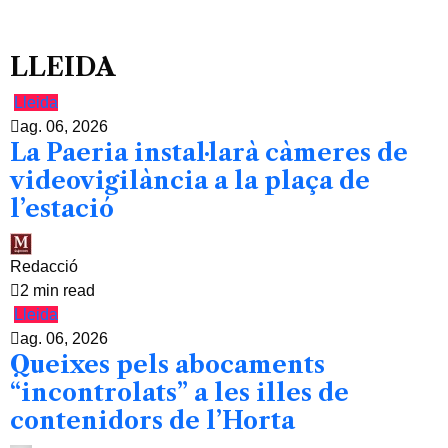
LLEIDA
Lleida
ag. 06, 2026
La Paeria instal·larà càmeres de
videovigilància a la plaça de
l’estació
Redacció
2 min read
Lleida
ag. 06, 2026
Queixes pels abocaments
“incontrolats” a les illes de
contenidors de l’Horta