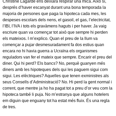
Christine Lagarde ens deixarà respirar una mica. Això sí,
després d’haver escanyat durant una bona temporada la
majoria de persones que paga la hipoteca cada mes, les
despeses escolars dels nens, el gasoil, el gas, l’electricitat,
l’IBI, l’IVA i tots els gravàmens haguts i per haver. Ja vaig
escriure quan va començar tot això que sempre hi perden
els mateixos. I m’explico. Quan el preu de la llum va
començar a pujar desmesuradament fa dos estius quan
encara no hi havia guerra a Ucraïna els organismes
reguladors van fer el mateix que sempre. Encarir el preu del
diner. Qui hi perd? Els bancs? No, perquè guanyen més
diners amb les hipoteques dels qui les paguem sigui com
sigui. Les elèctriques? Aquelles que tenen exministres als
seus Consells d’Administració? No. Hi perd la gent normal i
corrent, que mentre ja ho ha pagat tot a preu d’or veu com la
hipoteca també li puja. No m’estranya que alguns hotelers
em diguin que enguany tot ha estat més fluix. És una regla
de tres.