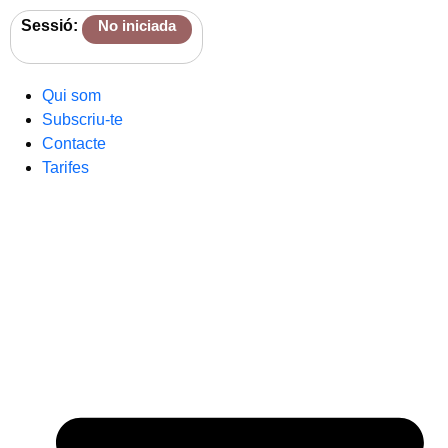
Sessió:
No iniciada
Qui som
Subscriu-te
Contacte
Tarifes