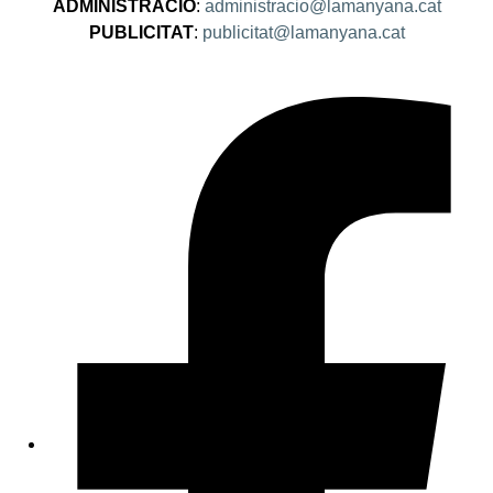
ADMINISTRACIÓ
:
administracio@lamanyana.cat
PUBLICITAT
:
publicitat@lamanyana.cat