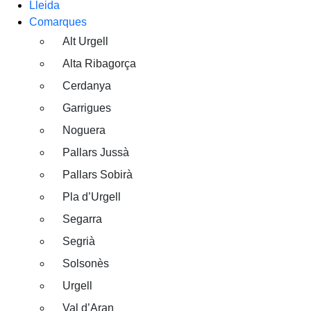
Lleida
Comarques
Alt Urgell
Alta Ribagorça
Cerdanya
Garrigues
Noguera
Pallars Jussà
Pallars Sobirà
Pla d’Urgell
Segarra
Segrià
Solsonès
Urgell
Val d’Aran