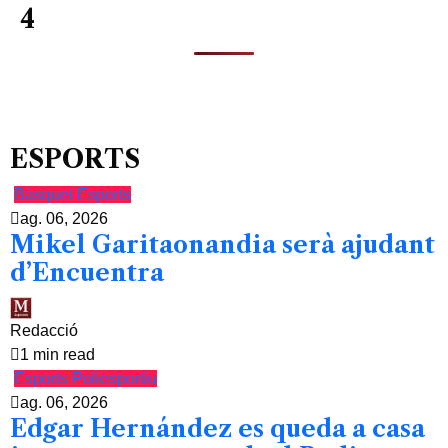
4
ESPORTS
Bàsquet
Esports
ag. 06, 2026
Mikel Garitaonandia serà ajudant
d’Encuentra
Redacció
1 min read
Esports
Poliesportiu
ag. 06, 2026
Edgar Hernández es queda a casa