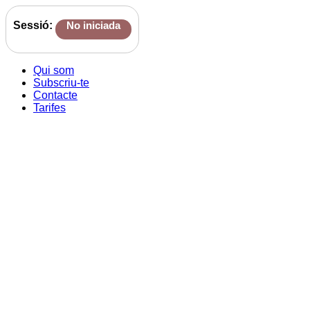
Sessió:
No iniciada
Qui som
Subscriu-te
Contacte
Tarifes