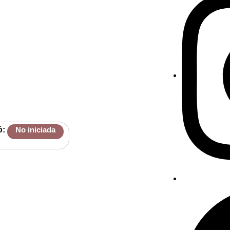
ó:
No iniciada