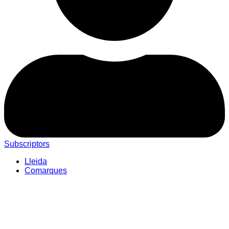
Subscriptors
Lleida
Comarques