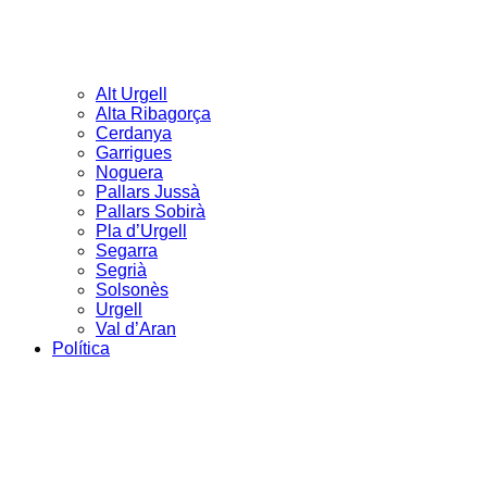
Alt Urgell
Alta Ribagorça
Cerdanya
Garrigues
Noguera
Pallars Jussà
Pallars Sobirà
Pla d’Urgell
Segarra
Segrià
Solsonès
Urgell
Val d’Aran
Política