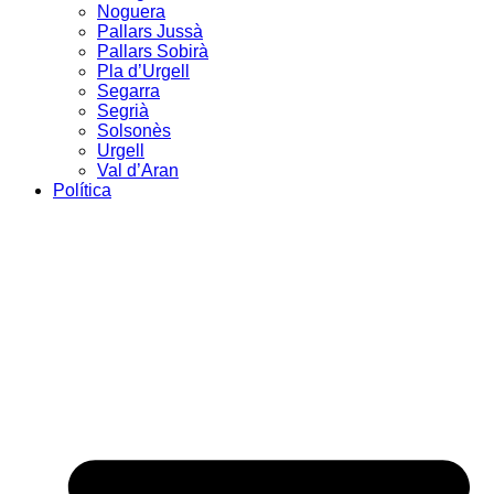
Noguera
Pallars Jussà
Pallars Sobirà
Pla d’Urgell
Segarra
Segrià
Solsonès
Urgell
Val d’Aran
Política