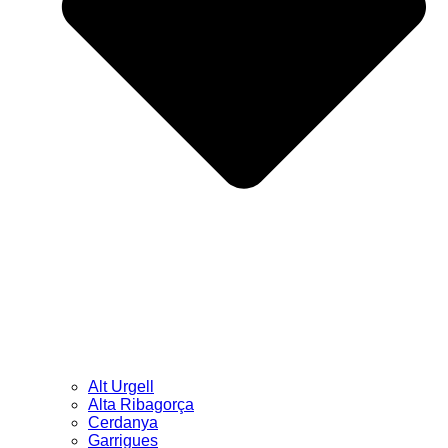
Alt Urgell
Alta Ribagorça
Cerdanya
Garrigues