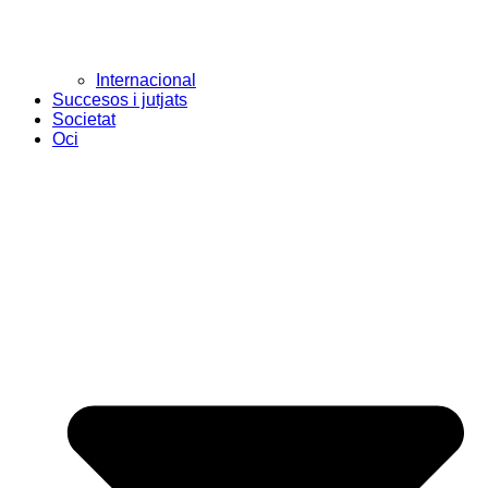
Internacional
Succesos i jutjats
Societat
Oci