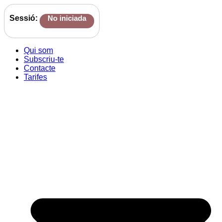
Sessió:
No iniciada
Qui som
Subscriu-te
Contacte
Tarifes