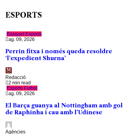
ESPORTS
Bàsquet
Esports
ag. 09, 2026
Perrin fitxa i només queda resoldre
‘l’expedient Shurna’
Redacció
2 min read
Esports
Futbol
ag. 09, 2026
El Barça guanya al Nottingham amb gol
de Raphinha i cau amb l’Udinese
Agències