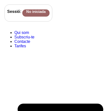
Sessió:
No iniciada
Qui som
Subscriu-te
Contacte
Tarifes