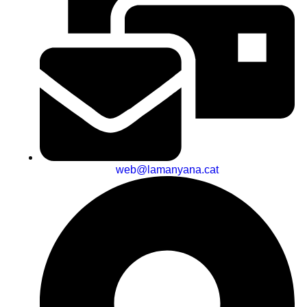
web@lamanyana.cat