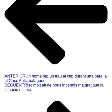
ANTERIOR
Un home rep un trau al cap durant una baralla
al Casc Antic balaguerí
SEGUENT
Risc molt alt de nous incendis malgrat que la
situació millora