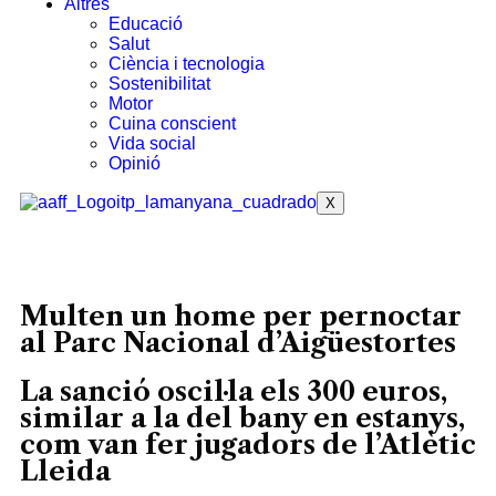
Altres
Educació
Salut
Ciència i tecnologia
Sostenibilitat
Motor
Cuina conscient
Vida social
Opinió
X
Multen un home per pernoctar
al Parc Nacional d’Aigüestortes
La sanció oscil·la els 300 euros,
similar a la del bany en estanys,
com van fer jugadors de l’Atlètic
Lleida