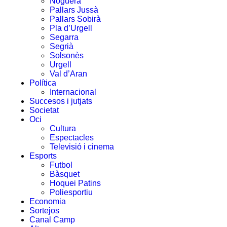
Noguera
Pallars Jussà
Pallars Sobirà
Pla d’Urgell
Segarra
Segrià
Solsonès
Urgell
Val d’Aran
Política
Internacional
Succesos i jutjats
Societat
Oci
Cultura
Espectacles
Televisió i cinema
Esports
Futbol
Bàsquet
Hoquei Patins
Poliesportiu
Economia
Sortejos
Canal Camp