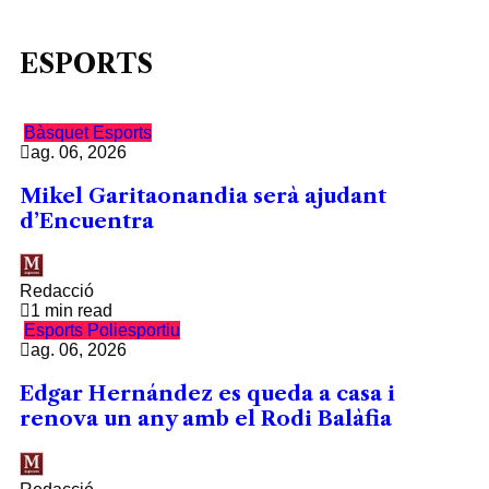
ESPORTS
Bàsquet
Esports
ag. 06, 2026
Mikel Garitaonandia serà ajudant
d’Encuentra
Redacció
1 min read
Esports
Poliesportiu
ag. 06, 2026
Edgar Hernández es queda a casa i
renova un any amb el Rodi Balàfia