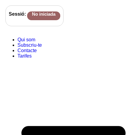
Sessió:
No iniciada
Qui som
Subscriu-te
Contacte
Tarifes