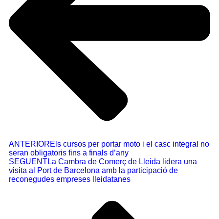
ANTERIOR
Els cursos per portar moto i el casc integral no
seran obligatoris fins a finals d’any
SEGUENT
La Cambra de Comerç de Lleida lidera una
visita al Port de Barcelona amb la participació de
reconegudes empreses lleidatanes