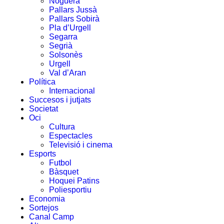
Noguera
Pallars Jussà
Pallars Sobirà
Pla d’Urgell
Segarra
Segrià
Solsonès
Urgell
Val d’Aran
Política
Internacional
Succesos i jutjats
Societat
Oci
Cultura
Espectacles
Televisió i cinema
Esports
Futbol
Bàsquet
Hoquei Patins
Poliesportiu
Economia
Sortejos
Canal Camp