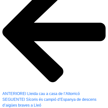
ANTERIOR
El Lleida cau a casa de l’Altorricó
SEGUENT
El Sícoris és campió d’Espanya de descens
d’aigües braves a Lleó