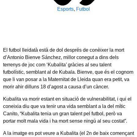
Esports
,
Futbol
El futbol lleidatà està de dol després de conèixer la mort
d’Antonio Bienve Sánchez, millor conegut a dins dels
terrenys de joc com ‘Kubalita’ gràcies al seu talent
futbolístic, semblant al de Kubala. Bienve, que és el cognom
que li van posar a la Maternitat de Lleida quan era petit, va
morir ahir dilluns 18 d’agost a causa d’un càncer.
Kubalita va morir estant en situació de vulnerabilitat, i qui el
coneixia diu que va tenir una vida semblant a la del mític
Canito, “Kubalita tenia un gran talent pel futbol, però va
portar molt mala vida i ha mort sense ningú al seu costat”.
A la imatge es pot veure a Kubalita (el 2n de baix començant