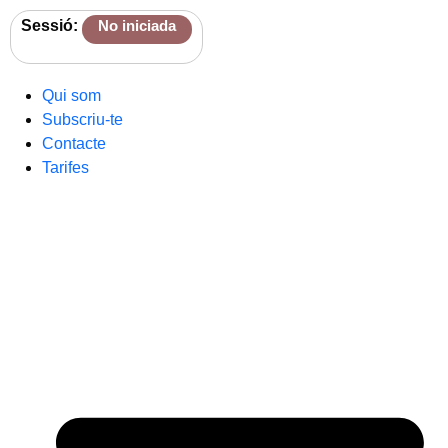
Sessió:
No iniciada
Qui som
Subscriu-te
Contacte
Tarifes