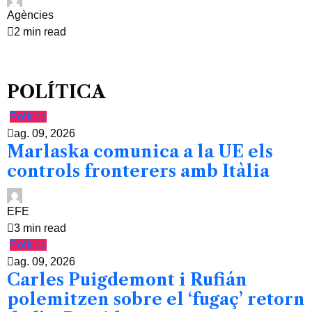
Agències
2 min read
POLÍTICA
Política
ag. 09, 2026
Marlaska comunica a la UE els
controls fronterers amb Itàlia
EFE
3 min read
Política
ag. 09, 2026
Carles Puigdemont i Rufián
polemitzen sobre el ‘fugaç’ retorn