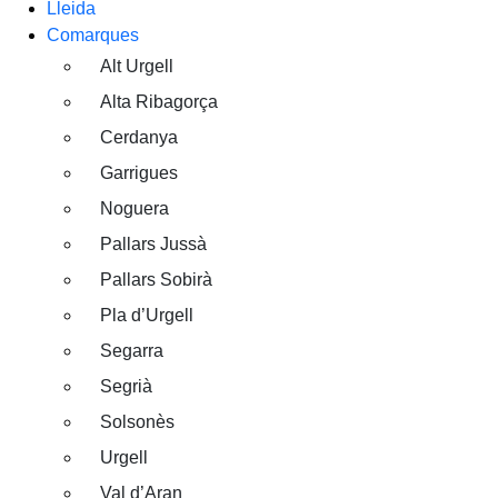
Lleida
Comarques
Alt Urgell
Alta Ribagorça
Cerdanya
Garrigues
Noguera
Pallars Jussà
Pallars Sobirà
Pla d’Urgell
Segarra
Segrià
Solsonès
Urgell
Val d’Aran