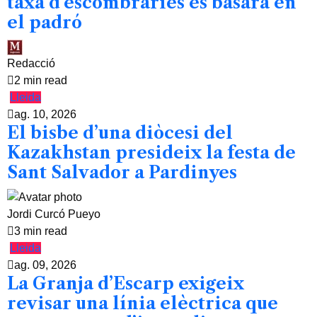
taxa d’escombraries es basarà en
el padró
Redacció
2 min read
Lleida
ag. 10, 2026
El bisbe d’una diòcesi del
Kazakhstan presideix la festa de
Sant Salvador a Pardinyes
Jordi Curcó Pueyo
3 min read
Lleida
ag. 09, 2026
La Granja d’Escarp exigeix
revisar una línia elèctrica que