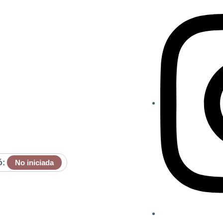
ó:
No iniciada