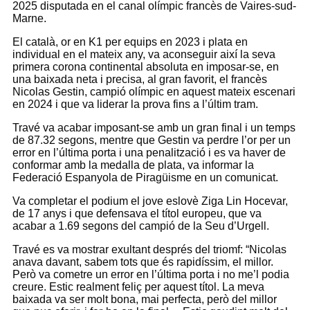
2025 disputada en el canal olímpic francès de Vaires-sud-
Marne.
El català, or en K1 per equips en 2023 i plata en
individual en el mateix any, va aconseguir així la seva
primera corona continental absoluta en imposar-se, en
una baixada neta i precisa, al gran favorit, el francès
Nicolas Gestin, campió olímpic en aquest mateix escenari
en 2024 i que va liderar la prova fins a l’últim tram.
Travé va acabar imposant-se amb un gran final i un temps
de 87.32 segons, mentre que Gestin va perdre l’or per un
error en l’última porta i una penalització i es va haver de
conformar amb la medalla de plata, va informar la
Federació Espanyola de Piragüisme en un comunicat.
Va completar el podium el jove eslovè Ziga Lin Hocevar,
de 17 anys i que defensava el títol europeu, que va
acabar a 1.69 segons del campió de la Seu d’Urgell.
Travé es va mostrar exultant després del triomf: “Nicolas
anava davant, sabem tots que és rapidíssim, el millor.
Però va cometre un error en l’última porta i no me’l podia
creure. Estic realment feliç per aquest títol. La meva
baixada va ser molt bona, mai perfecta, però del millor