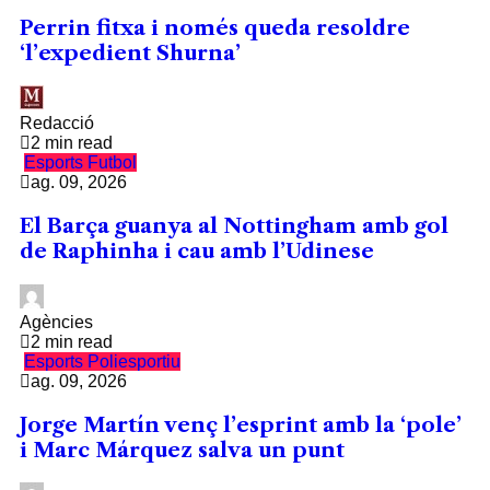
Perrin fitxa i només queda resoldre
‘l’expedient Shurna’
Redacció
2 min read
Esports
Futbol
ag. 09, 2026
El Barça guanya al Nottingham amb gol
de Raphinha i cau amb l’Udinese
Agències
2 min read
Esports
Poliesportiu
ag. 09, 2026
Jorge Martín venç l’esprint amb la ‘pole’
i Marc Márquez salva un punt