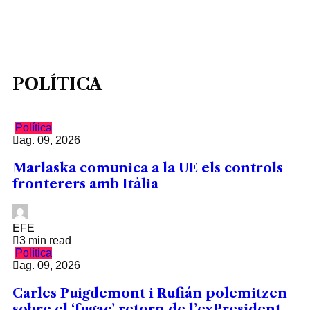
POLÍTICA
Política
ag. 09, 2026
Marlaska comunica a la UE els controls
fronterers amb Itàlia
EFE
3 min read
Política
ag. 09, 2026
Carles Puigdemont i Rufián polemitzen
sobre el ‘fugaç’ retorn de l’exPresident