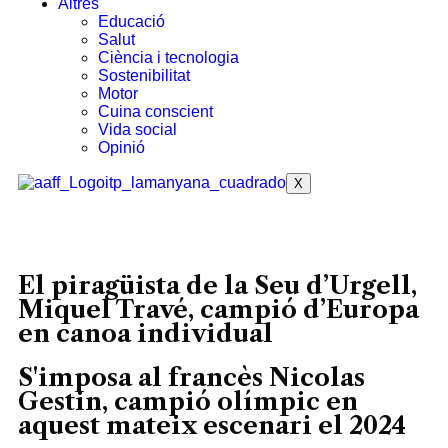
Altres
Educació
Salut
Ciència i tecnologia
Sostenibilitat
Motor
Cuina conscient
Vida social
Opinió
X
El piragüista de la Seu d’Urgell,
Miquel Travé, campió d’Europa
en canoa individual
S'imposa al francès Nicolas
Gestin, campió olímpic en
aquest mateix escenari el 2024