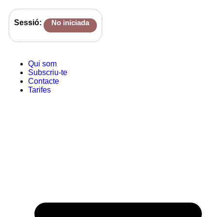
Sessió:
No iniciada
Qui som
Subscriu-te
Contacte
Tarifes