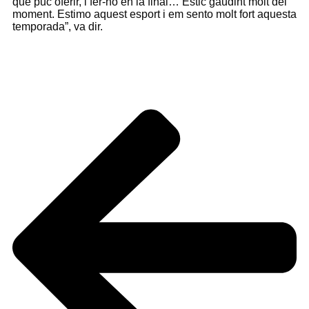
que puc oferir, i fer-ho en la final… Estic gaudint molt del
moment. Estimo aquest esport i em sento molt fort aquesta
temporada”, va dir.