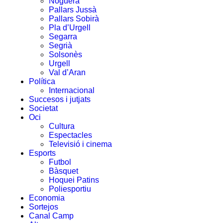
Noguera
Pallars Jussà
Pallars Sobirà
Pla d’Urgell
Segarra
Segrià
Solsonès
Urgell
Val d’Aran
Política
Internacional
Succesos i jutjats
Societat
Oci
Cultura
Espectacles
Televisió i cinema
Esports
Futbol
Bàsquet
Hoquei Patins
Poliesportiu
Economia
Sortejos
Canal Camp