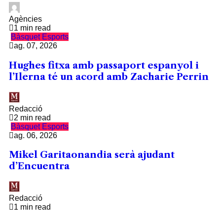
Agències
1 min read
Bàsquet
Esports
ag. 07, 2026
Hughes fitxa amb passaport espanyol i
l’Ilerna té un acord amb Zacharie Perrin
Redacció
2 min read
Bàsquet
Esports
ag. 06, 2026
Mikel Garitaonandia serà ajudant
d’Encuentra
Redacció
1 min read