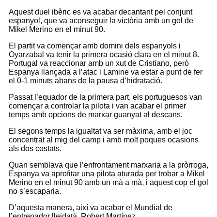
Aquest duel ibèric es va acabar decantant pel conjunt
espanyol, que va aconseguir la victòria amb un gol de
Mikel Merino en el minut 90.
El partit va començar amb domini dels espanyols i
Oyarzabal va tenir la primera ocasió clara en el minut 8.
Portugal va reaccionar amb un xut de Cristiano, però
Espanya llançada a l’atac i Lamine va estar a punt de fer
el 0-1 minuts abans de la pausa d’hidratació.
Passat l’equador de la primera part, els portuguesos van
començar a controlar la pilota i van acabar el primer
temps amb opcions de marxar guanyat al descans.
El segons temps la igualtat va ser màxima, amb el joc
concentrat al mig del camp i amb molt poques ocasions
als dos costats.
Quan semblava que l’enfrontament marxaria a la pròrroga,
Espanya va aprofitar una pilota aturada per trobar a Mikel
Merino en el minut 90 amb un mà a mà, i aquest cop el gol
no s’escaparia.
D’aquesta manera, així va acabar el Mundial de
l’entrenador lleidatà, Robert Martínez.