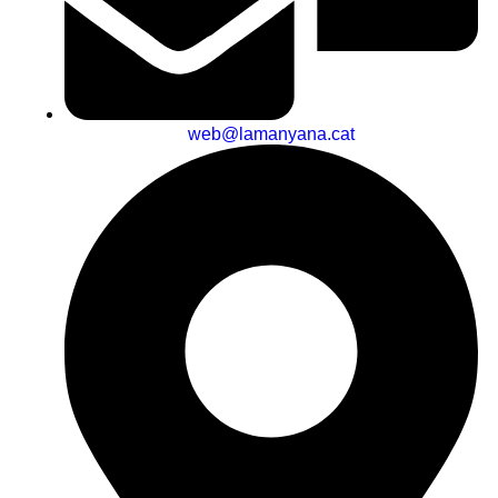
web@lamanyana.cat