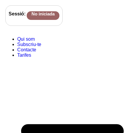
Sessió:
No iniciada
Qui som
Subscriu-te
Contacte
Tarifes