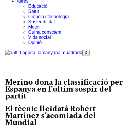
Altres
Educació
Salut
Ciència i tecnologia
Sostenibilitat
Motor
Cuina conscient
Vida social
Opinió
X
Merino dona la classificació per
Espanya en l’últim sospir del
partit
El tècnic lleidatà Robert
Martínez s’acomiada del
Mundial