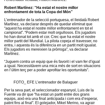
Robert Martínez: “Ha estat el nostre millor
enfrontament
de tota la Copa del Món”
L’entrenador de la selecció portuguesa, el lleidatà Robert
Martínez, va declarar després de quedar eliminat que
“aquest ha estat el nostre millor enfrontament en tot el
campionat”. “Podem estar molt orgullosos. Els jugadors
ho han donat tot amb el cor. Crec que ha estat el nostre
millor partit del Mundial. La pilota copeja el travesser, no
entra, i aquesta és la diferència en un partit molt igualat.
Els jugadors es mereixien la pròrroga”, va declarar
Martínez.
“Juguem contra un equip que és favorit i el vam fer d’igual
a igual. Necessitàvem una mica més de sort en situacions
en l’últim terç per a poder aprofitar les oportunitats”.
FOTO_ EFE L’entrenador de Balaguer
Per la seva part, el seleccionador espanyol, Luis de la
Fuente va dir que “ha estat un partit entre dos grans
equips, això era una final anticipada i com era d’esperar,
patint fins al final”. El golejador, Mikel Merino, va agrair