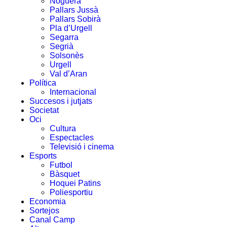
Noguera
Pallars Jussà
Pallars Sobirà
Pla d’Urgell
Segarra
Segrià
Solsonès
Urgell
Val d’Aran
Política
Internacional
Succesos i jutjats
Societat
Oci
Cultura
Espectacles
Televisió i cinema
Esports
Futbol
Bàsquet
Hoquei Patins
Poliesportiu
Economia
Sortejos
Canal Camp