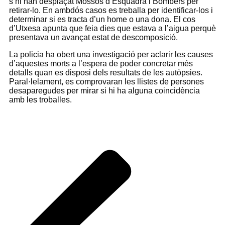
s’hi han desplaçat Mossos d’Esquadra i Bombers per
retirar-lo. En ambdós casos es treballa per identificar-los i
determinar si es tracta d’un home o una dona. El cos
d’Utxesa apunta que feia dies que estava a l’aigua perquè
presentava un avançat estat de descomposició.
La policia ha obert una investigació per aclarir les causes
d’aquestes morts a l’espera de poder concretar més
detalls quan es disposi dels resultats de les autòpsies.
Paral·lelament, es comprovaran les llistes de persones
desaparegudes per mirar si hi ha alguna coincidència
amb les troballes.