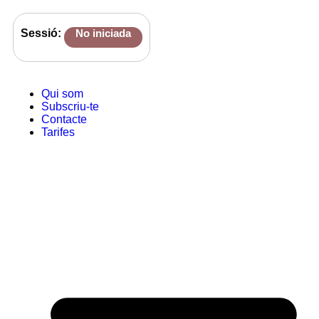
Sessió:
No iniciada
Qui som
Subscriu-te
Contacte
Tarifes