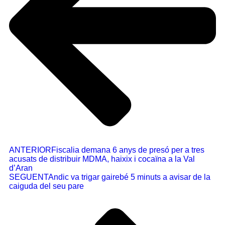
ANTERIOR
Fiscalia demana 6 anys de presó per a tres
acusats de distribuir MDMA, haixix i cocaïna a la Val
d’Aran
SEGUENT
Andic va trigar gairebé 5 minuts a avisar de la
caiguda del seu pare