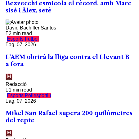
Bezzecchi esmicola el rècord, amb Marc
sisè i Àlex, setè
David Bachiller Santos
2 min read
Esports
Futbol
ag. 07, 2026
L’AEM obrirà la lliga contra el Llevant B
a fora
Redacció
1 min read
Esports
Poliesportiu
ag. 07, 2026
Mikel San Rafael supera 200 quilòmetres
del repte