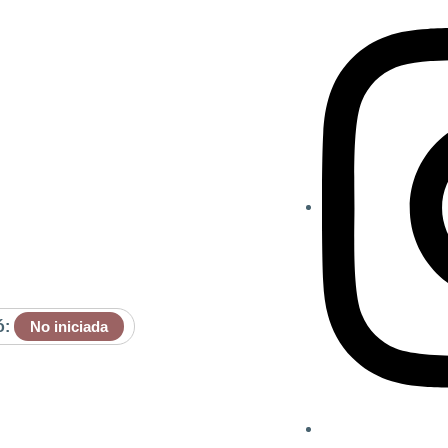
ó:
No iniciada