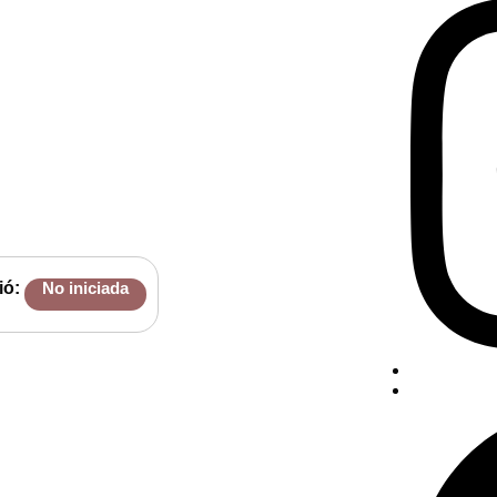
ió:
No iniciada