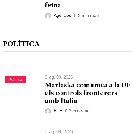
feina
Agències
2 min read
POLÍTICA
ag. 09, 2026
Política
Marlaska comunica a la UE
els controls fronterers
amb Itàlia
EFE
3 min read
ag. 09, 2026