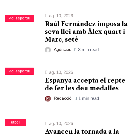
ag. 10, 2026
Esports
Poliesportiu
Raúl Fernández imposa la
seva llei amb Àlex quart i
Marc, setè
Agències
3 min read
Esports
Poliesportiu
ag. 10, 2026
Espanya accepta el repte
de fer les deu medalles
Redacció
1 min read
Esports
Futbol
ag. 10, 2026
Avancen la tornada a la