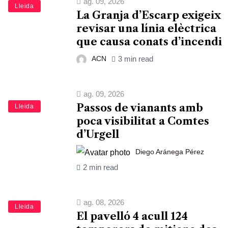
ag. 09, 2026
Lleida
La Granja d’Escarp exigeix
revisar una línia elèctrica
que causa conats d’incendi
ACN
3 min read
ag. 09, 2026
Passos de vianants amb
Lleida
poca visibilitat a Comtes
d’Urgell
Diego Aránega Pérez
2 min read
ag. 08, 2026
Lleida
El pavelló 4 acull 124