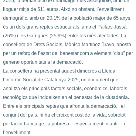
2025, la demarcació té l’habitatge més assequible, amb un
lloguer mitjà de 511 euros. Això no obstant, l’envelliment
demogràfic, amb un 20,1% de la població major de 65 anys,
és un dels grans reptes estructurals, amb el Pallars Jussà
(26%) i les Garrigues (25,9%) entre les més afectades. La
consellera de Drets Socials, Mònica Martínez Bravo, aposta
per un reforç de l’estat del benestar com a element “clau” per
generar oportunitats a la demarcació.
La consellera ha presentat aquest dimecres a Lleida
l’Informe Social de Catalunya 2025, un document que
analitza els principals factors socials, econòmics, laborals i
tecnològics que incideixen en el benestar de la ciutadania.
Entre els principals reptes que afronta la demarcació, i el
conjunt del país, hi ha el creixent cost de la vida, sobretot
pel factor habitatge, la pobresa – especialment infantil – i
l’envelliment.