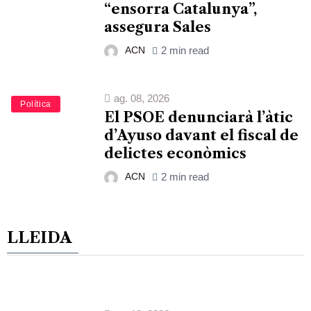
“ensorra Catalunya”,
assegura Sales
ACN
2 min read
ag. 08, 2026
Política
El PSOE denunciarà l’àtic
d’Ayuso davant el fiscal de
delictes econòmics
ACN
2 min read
LLEIDA