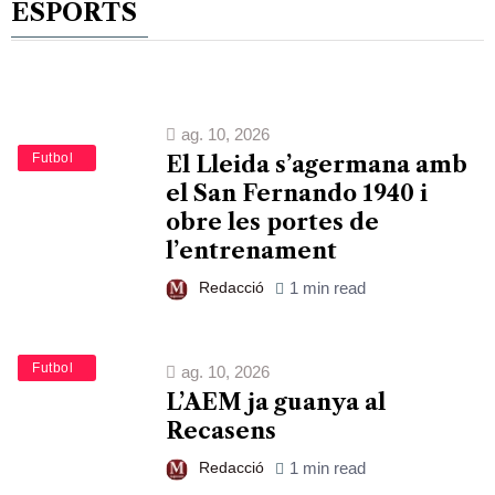
ESPORTS
ag. 10, 2026
Esports
Futbol
El Lleida s’agermana amb
el San Fernando 1940 i
obre les portes de
l’entrenament
Redacció
1 min read
Esports
Futbol
ag. 10, 2026
L’AEM ja guanya al
Recasens
Redacció
1 min read