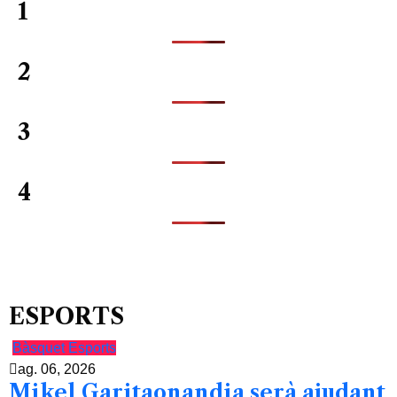
1
2
3
4
ESPORTS
Bàsquet
Esports
ag. 06, 2026
Mikel Garitaonandia serà ajudant