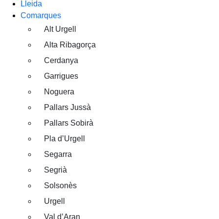
Lleida
Comarques
Alt Urgell
Alta Ribagorça
Cerdanya
Garrigues
Noguera
Pallars Jussà
Pallars Sobirà
Pla d’Urgell
Segarra
Segrià
Solsonès
Urgell
Val d’Aran