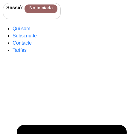
Sessió:
No iniciada
Qui som
Subscriu-te
Contacte
Tarifes