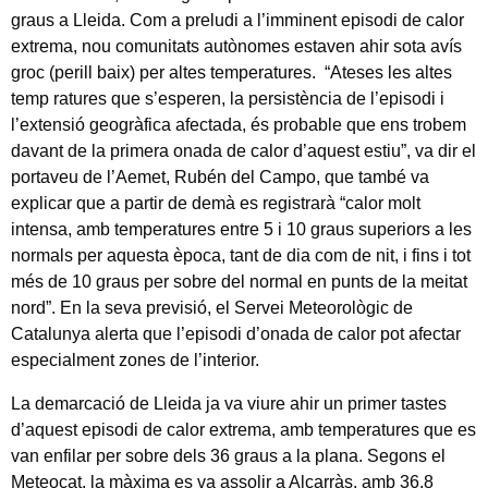
graus a Lleida. Com a preludi a l’imminent episodi de calor
extrema, nou comunitats autònomes estaven ahir sota avís
groc (perill baix) per altes temperatures. “Ateses les altes
temp ratures que s’esperen, la persistència de l’episodi i
l’extensió geogràfica afectada, és probable que ens trobem
davant de la primera onada de calor d’aquest estiu”, va dir el
portaveu de l’Aemet, Rubén del Campo, que també va
explicar que a partir de demà es registrarà “calor molt
intensa, amb temperatures entre 5 i 10 graus superiors a les
normals per aquesta època, tant de dia com de nit, i fins i tot
més de 10 graus per sobre del normal en punts de la meitat
nord”. En la seva previsió, el Servei Meteorològic de
Catalunya alerta que l’episodi d’onada de calor pot afectar
especialment zones de l’interior.
La demarcació de Lleida ja va viure ahir un primer tastes
d’aquest episodi de calor extrema, amb temperatures que es
van enfilar per sobre dels 36 graus a la plana. Segons el
Meteocat, la màxima es va assolir a Alcarràs, amb 36,8