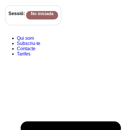
Sessió:
No iniciada
Qui som
Subscriu-te
Contacte
Tarifes