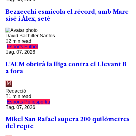
Bezzecchi esmicola el rècord, amb Marc
sisè i Àlex, setè
David Bachiller Santos
2 min read
Esports
Futbol
ag. 07, 2026
L’AEM obrirà la lliga contra el Llevant B
a fora
Redacció
1 min read
Esports
Poliesportiu
ag. 07, 2026
Mikel San Rafael supera 200 quilòmetres
del repte