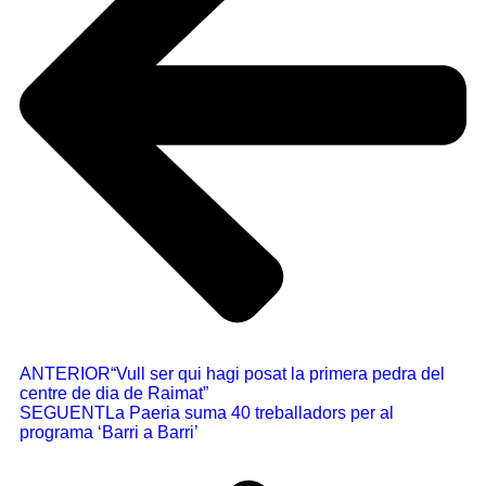
ANTERIOR
“Vull ser qui hagi posat la primera pedra del
centre de dia de Raimat”
SEGUENT
La Paeria suma 40 treballadors per al
programa ‘Barri a Barri’