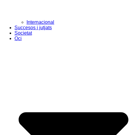
Internacional
Succesos i jutjats
Societat
Oci