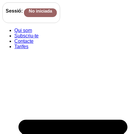
Sessió:
No iniciada
Qui som
Subscriu-te
Contacte
Tarifes