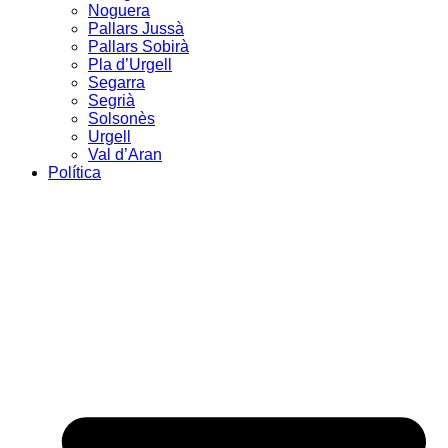
Noguera
Pallars Jussà
Pallars Sobirà
Pla d’Urgell
Segarra
Segrià
Solsonès
Urgell
Val d’Aran
Política