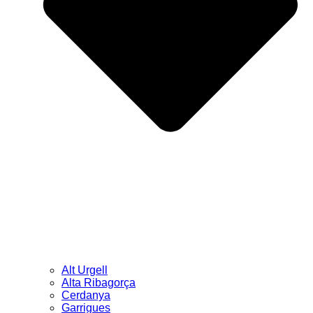
Alt Urgell
Alta Ribagorça
Cerdanya
Garrigues