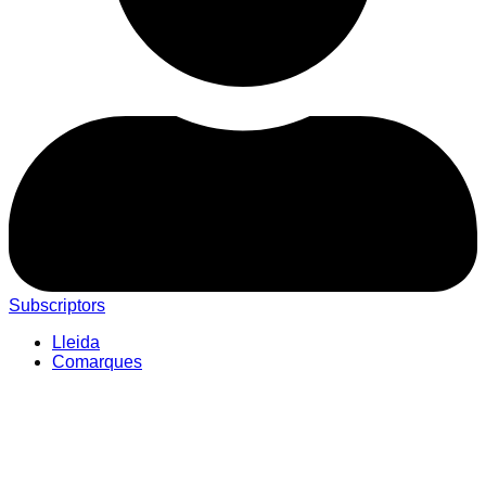
Subscriptors
Lleida
Comarques