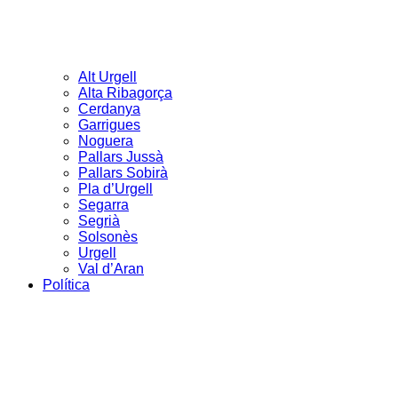
Alt Urgell
Alta Ribagorça
Cerdanya
Garrigues
Noguera
Pallars Jussà
Pallars Sobirà
Pla d’Urgell
Segarra
Segrià
Solsonès
Urgell
Val d’Aran
Política