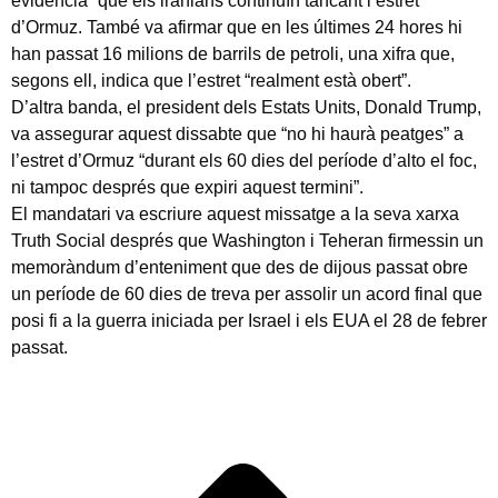
evidència” que els iranians continuïn tancant l’estret
d’Ormuz. També va afirmar que en les últimes 24 hores hi
han passat 16 milions de barrils de petroli, una xifra que,
segons ell, indica que l’estret “realment està obert”.
D’altra banda, el president dels Estats Units, Donald Trump,
va assegurar aquest dissabte que “no hi haurà peatges” a
l’estret d’Ormuz “durant els 60 dies del període d’alto el foc,
ni tampoc després que expiri aquest termini”.
El mandatari va escriure aquest missatge a la seva xarxa
Truth Social després que Washington i Teheran firmessin un
memoràndum d’enteniment que des de dijous passat obre
un període de 60 dies de treva per assolir un acord final que
posi fi a la guerra iniciada per Israel i els EUA el 28 de febrer
passat.