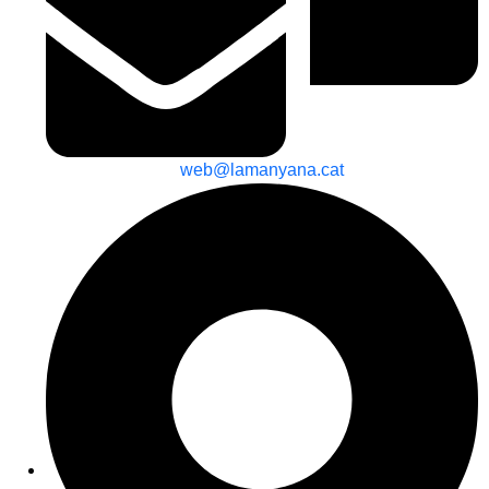
web@lamanyana.cat