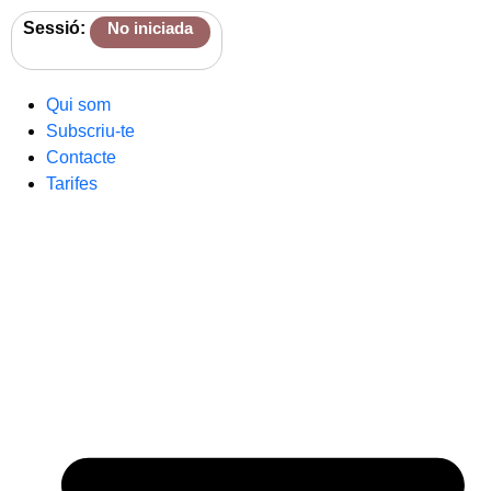
Sessió:
No iniciada
Qui som
Subscriu-te
Contacte
Tarifes