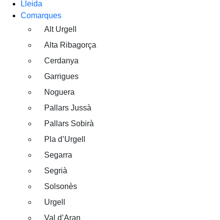
Lleida
Comarques
Alt Urgell
Alta Ribagorça
Cerdanya
Garrigues
Noguera
Pallars Jussà
Pallars Sobirà
Pla d’Urgell
Segarra
Segrià
Solsonès
Urgell
Val d’Aran