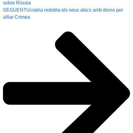
sobre Rússia
SEGUENT
Ucraïna redobla els seus atacs amb drons per
aïllar Crimea