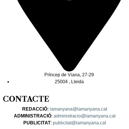
Príncep de Viana, 27-29
25004 , Lleida
CONTACTE
REDACCIÓ:
lamanyana@lamanyana.cat
ADMINISTRACIÓ
:
administracio@lamanyana.cat
PUBLICITAT
:
publicitat@lamanyana.cat