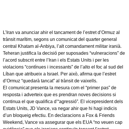
L’Iran va anunciar ahir el tancament de l’estret d’Ormuz al
trànsit marítim, segons un comunicat del quarter general
central Khatam al-Anbiya, l’alt comandament militar iranià.
Teheran justifica la decisió per suposades “vulneracions” de
l’acord subscrit entre l’Iran i els Estats Units i per les
violacions “contínues i incessants” de l’alto el foc al sud del
Líban que atribueix a Israel. Per això, afirma que l’estret
d’Ormuz “quedarà tancat” al trànsit de vaixells.
El comunicat presenta la mesura com el “primer pas” de
resposta i adverteix que es prendran noves decisions si
continua el que qualifica d’“agressió”. El vicepresident dels
Estats Units, JD Vance, va negar ahir que hi hagi indicis
d’un bloqueig efectiu. En declaracions a Fox & Friends
Weekend, Vance va assegurar que els EUA “no veuen cap