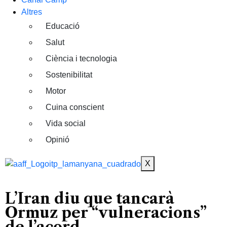
Altres
Educació
Salut
Ciència i tecnologia
Sostenibilitat
Motor
Cuina conscient
Vida social
Opinió
X
L’Iran diu que tancarà
Ormuz per “vulneracions”
de l’acord