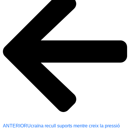
ANTERIOR
Ucraïna recull suports mentre creix la pressió