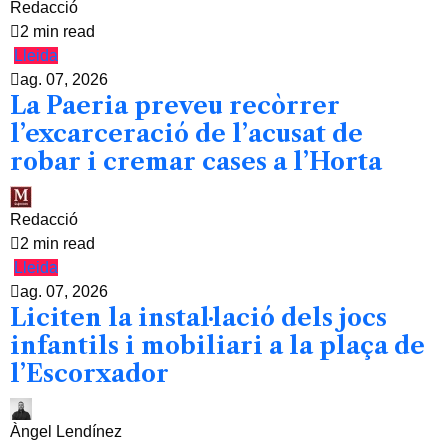
Redacció
2 min read
Lleida
ag. 07, 2026
La Paeria preveu recòrrer
l’excarceració de l’acusat de
robar i cremar cases a l’Horta
Redacció
2 min read
Lleida
ag. 07, 2026
Liciten la instal·lació dels jocs
infantils i mobiliari a la plaça de
l’Escorxador
Àngel Lendínez