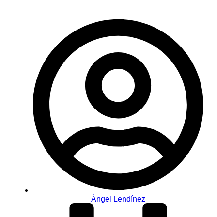
Àngel Lendínez