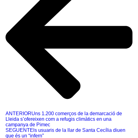
ANTERIOR
Uns 1.200 comerços de la demarcació de
Lleida s’ofereixen com a refugis climàtics en una
campanya de Pimec
SEGUENT
Els usuaris de la llar de Santa Cecília diuen
que és un “infern”