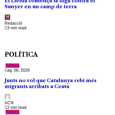
El Lleida comença la lliga contra el
Sunyer en un camp de terra
Redacció
3 min read
POLÍTICA
Política
ag. 06, 2026
Junts no vol que Catalunya rebi més
migrants arribats a Ceuta
ACN
2 min read
Política