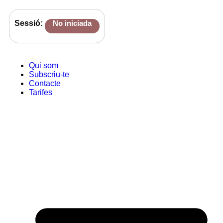
Sessió:
No iniciada
Qui som
Subscriu-te
Contacte
Tarifes