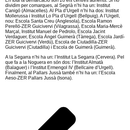
En tota la demarcació són 20 els centres adherits. Si ho
dividim per comarques, al Segrià n’hi ha un: Institut
Canigó (Almacelles). Al Pla d’Urgell n’hi ha dos: Institut
Mollerussa i Institut Lo Pla d’Urgell (Bellpuig). A l’Urgell,
nou: Escola Santa Creu (Anglesola), Escola Ramon
Perelló-ZER Guicivervi (Vilagrassa), Escola Maria-Mercè
Marçal, Institut Manuel de Pedrolo, Escola Jacint
Verdaguer, Escola Àngel Guimerà (Tàrrega), Escola Jardí-
ZER Guicivervi (Verdú), Escola de Ciutadilla-ZER
Guicivervi (Ciutadilla) i Escola de Guimerà (Guimerà).
A la Segarra n’hi ha un: l’Institut La Segarra (Cervera). Pel
que fa a la Noguera en són dos: l’Institut Almatà
(Balaguer) i l’Institut Ermengol IV (Bellcaire d’Urgell).
Finalment, al Pallars Jussà també n’hi ha un: l’Escola
Aeso-ZER Pallars Jussà (Isona).