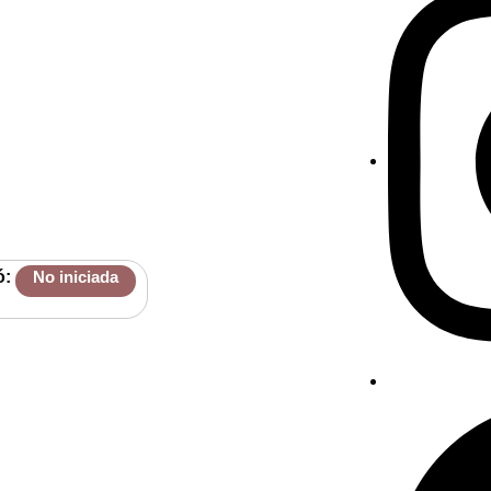
ó:
No iniciada