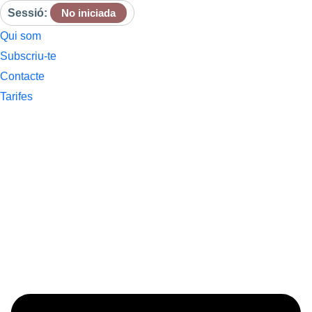
Sessió:
No iniciada
Qui som
Subscriu-te
Contacte
Tarifes