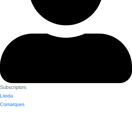
Subscriptors
Lleida
Comarques