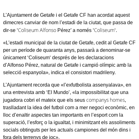
L’Ajuntament de Getafe i el Getafe CF han acordat aquest
dimecres canviar de nom l’estadi de la ciutat, que passa de
Coliseum
Alfonso
Coliseum
dir-se ‘
Pérez’ a només ‘
‘.
«L’estadi municipal de la ciutat de Getafe, cedit al Getafe CF
per un període de quaranta anys, passarà a denominar-se
únicament ‘
Coliseum
‘ després de les declaracions
d’
Alfonso
Pérez, natural de Getafe i campió olímpic amb la
selecció espanyola», indica el consistori
madrileny
.
L’Ajuntament recorda que «l’exfutbolista assenyalava», en
una entrevista amb ‘El Mundo’, «la impossibilitat que una
companys homes
jugadora cobri el mateix que els seus
,
traslladant la idea del futbol com a mer negoci econòmic, en
lloc d’enaltir aspectes tan importants en l’esport com la
superació, l’esforç o la igualtat, i minimitzant els assoliments
socials obtinguts per les actuals campiones del món dins i
fora dels terrenys de joc».