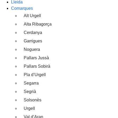
Lleida
Comarques
Alt Urgell
Alta Ribagorça
Cerdanya
Garrigues
Noguera
Pallars Jussà
Pallars Sobirà
Pla d’Urgell
Segarra
Segrià
Solsonès
Urgell
Val d’Aran