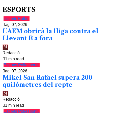
ESPORTS
Esports
Futbol
ag. 07, 2026
L’AEM obrirà la lliga contra el
Llevant B a fora
Redacció
1 min read
Esports
Poliesportiu
ag. 07, 2026
Mikel San Rafael supera 200
quilòmetres del repte
Redacció
1 min read
Esports
Poliesportiu