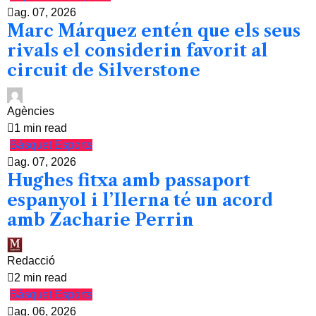
ag. 07, 2026
Marc Márquez entén que els seus
rivals el considerin favorit al
circuit de Silverstone
Agències
1 min read
Bàsquet
Esports
ag. 07, 2026
Hughes fitxa amb passaport
espanyol i l’Ilerna té un acord
amb Zacharie Perrin
Redacció
2 min read
Bàsquet
Esports
ag. 06, 2026