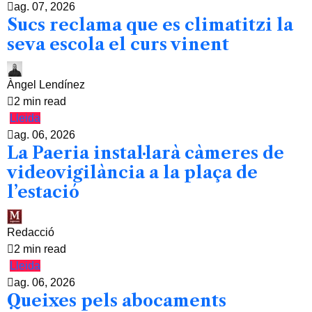
ag. 07, 2026
Sucs reclama que es climatitzi la
seva escola el curs vinent
Àngel Lendínez
2 min read
Lleida
ag. 06, 2026
La Paeria instal·larà càmeres de
videovigilància a la plaça de
l’estació
Redacció
2 min read
Lleida
ag. 06, 2026
Queixes pels abocaments