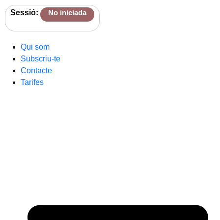
Sessió:
No iniciada
Qui som
Subscriu-te
Contacte
Tarifes