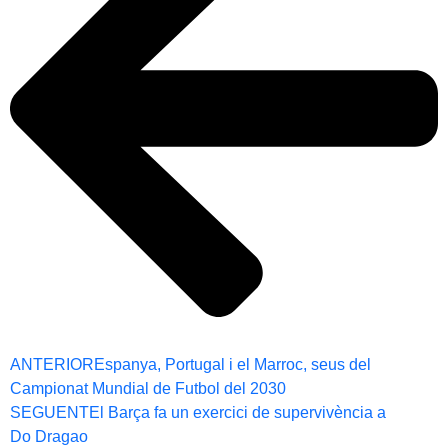
ANTERIOR
Espanya, Portugal i el Marroc, seus del
Campionat Mundial de Futbol del 2030
SEGUENT
El Barça fa un exercici de supervivència a
Do Dragao