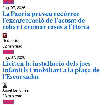
Lleida
ag. 07, 2026
La Paeria preveu recòrrer
l’excarceració de l’acusat de
robar i cremar cases a l’Horta
Redacció
2 min read
Lleida
ag. 07, 2026
Liciten la instal·lació dels jocs
infantils i mobiliari a la plaça de
l’Escorxador
Àngel Lendínez
3 min read
Lleida