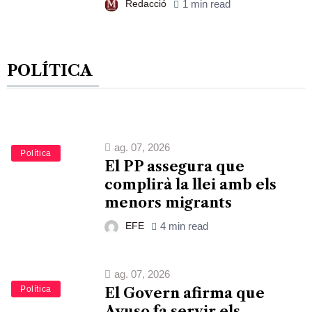
Redacció
1 min read
POLÍTICA
ag. 07, 2026
Política
El PP assegura que
complirà la llei amb els
menors migrants
EFE
4 min read
ag. 07, 2026
Política
El Govern afirma que
Ayuso fa servir els