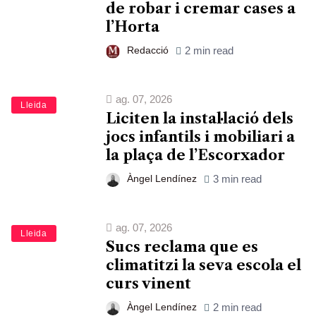
de robar i cremar cases a
l’Horta
Redacció
2 min read
ag. 07, 2026
Lleida
Liciten la instal·lació dels
jocs infantils i mobiliari a
la plaça de l’Escorxador
Àngel Lendínez
3 min read
ag. 07, 2026
Lleida
Sucs reclama que es
climatitzi la seva escola el
curs vinent
Àngel Lendínez
2 min read