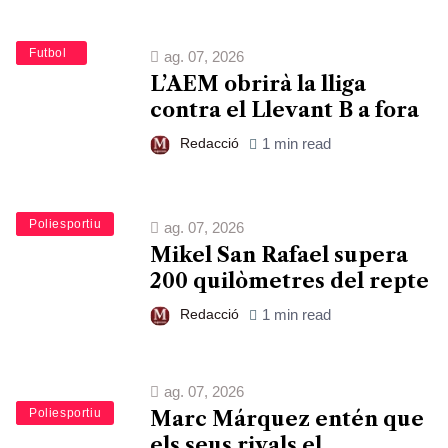
Esports
Futbol
ag. 07, 2026
L’AEM obrirà la lliga
contra el Llevant B a fora
Redacció
1 min read
Esports
Poliesportiu
ag. 07, 2026
Mikel San Rafael supera
200 quilòmetres del repte
Redacció
1 min read
ag. 07, 2026
Esports
Poliesportiu
Marc Márquez entén que
els seus rivals el