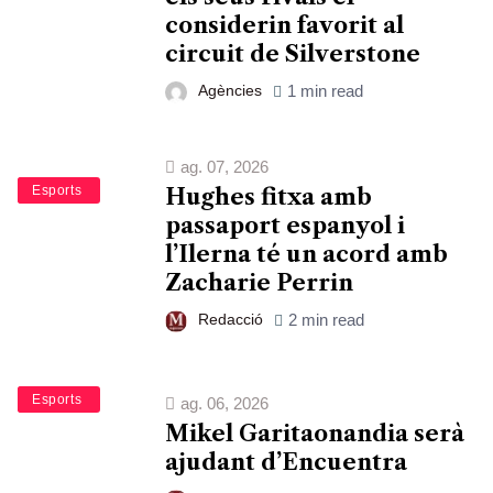
considerin favorit al
circuit de Silverstone
Agències
1 min read
ag. 07, 2026
Bàsquet
Esports
Hughes fitxa amb
passaport espanyol i
l’Ilerna té un acord amb
Zacharie Perrin
Redacció
2 min read
Bàsquet
Esports
ag. 06, 2026
Mikel Garitaonandia serà
ajudant d’Encuentra