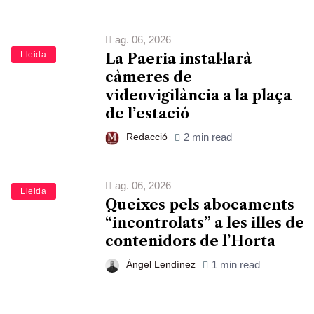
ag. 06, 2026
Lleida
La Paeria instal·larà
càmeres de
videovigilància a la plaça
de l’estació
Redacció
2 min read
ag. 06, 2026
Lleida
Queixes pels abocaments
“incontrolats” a les illes de
contenidors de l’Horta
Àngel Lendínez
1 min read