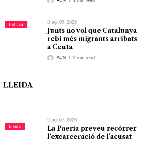
1 min read
ag. 06, 2026
Política
Junts no vol que Catalunya
rebi més migrants arribats
a Ceuta
ACN
2 min read
LLEIDA
ag. 07, 2026
Lleida
La Paeria preveu recòrrer
l’excarceració de l’acusat