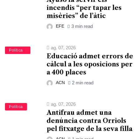
incendis “per tapar les
misèries” de l’àtic
EFE
3 min read
ag. 07, 2026
Educació
Política
Educació admet errors de
càlcul a les oposicions per
a 400 places
ACN
2 min read
ag. 07, 2026
Política
Antifrau admet una
denúncia contra Orriols
pel fitxatge de la seva filla
ACN