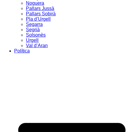
Noguera
Pallars Jussà
Pallars Sobirà
Pla d’Urgell
Segarra
Segrià
Solsonès
Urgell
Val d’Aran
Política