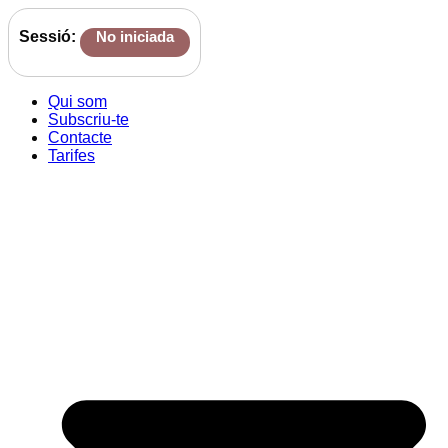
Sessió:
No iniciada
Qui som
Subscriu-te
Contacte
Tarifes