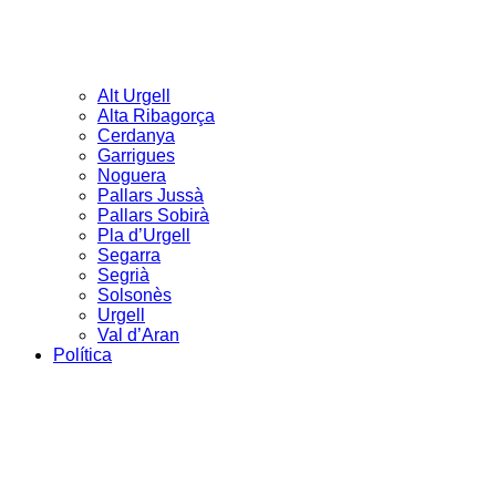
Alt Urgell
Alta Ribagorça
Cerdanya
Garrigues
Noguera
Pallars Jussà
Pallars Sobirà
Pla d’Urgell
Segarra
Segrià
Solsonès
Urgell
Val d’Aran
Política