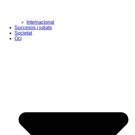
Internacional
Succesos i jutjats
Societat
Oci