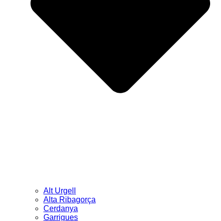
Alt Urgell
Alta Ribagorça
Cerdanya
Garrigues