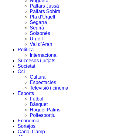
Noguera
Pallars Jussà
Pallars Sobirà
Pla d’Urgell
Segarra
Segrià
Solsonès
Urgell
Val d’Aran
Política
Internacional
Succesos i jutjats
Societat
Oci
Cultura
Espectacles
Televisió i cinema
Esports
Futbol
Bàsquet
Hoquei Patins
Poliesportiu
Economia
Sortejos
Canal Camp