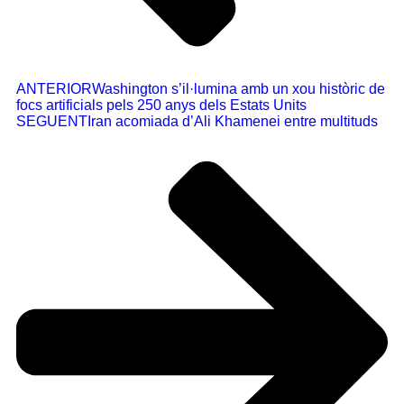
ANTERIOR
Washington s’il·lumina amb un xou històric de
focs artificials pels 250 anys dels Estats Units
SEGUENT
Iran acomiada d’Ali Khamenei entre multituds