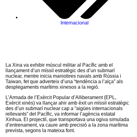
Internacional
La Xina va exhibir múscul militar al Pacífic amb el
llançament d’un míssil estratègic des d’un submarí
nuclear, mentre inicia maniobres navals amb Rússia i
Taiwan, fet que adverteix d’una “tendència a l’alça” als
desplegaments marítims xinesos a la regió.
L’Armada de l’Exèrcit Popular d’Alliberament (EPL,
Exèrcit xinès) va llançar ahir amb èxit un míssil estratègic
des d’un submarí nuclear cap a “aigües internacionals
rellevants” del Pacífic, va informar l’agència estatal
Xinhua. El projectil, que transportava una ogiva simulada
d’entrenament, va caure amb precisió a la zona marítima
prevista, segons la mateixa font.