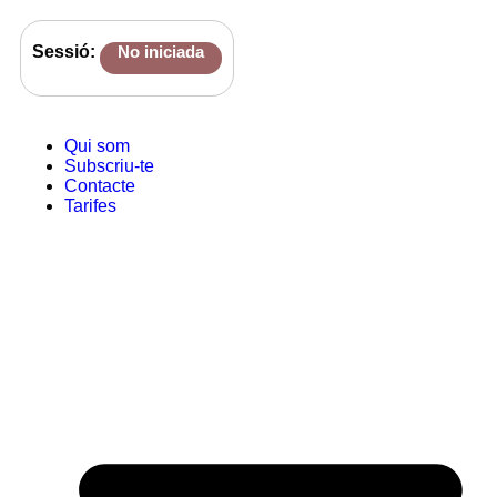
Sessió:
No iniciada
Qui som
Subscriu-te
Contacte
Tarifes