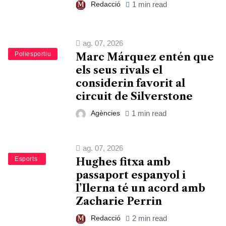
Redacció
1 min read
ag. 07, 2026
Esports
Poliesportiu
Marc Márquez entén que
els seus rivals el
considerin favorit al
circuit de Silverstone
Agències
1 min read
ag. 07, 2026
Bàsquet
Esports
Hughes fitxa amb
passaport espanyol i
l’Ilerna té un acord amb
Zacharie Perrin
Redacció
2 min read