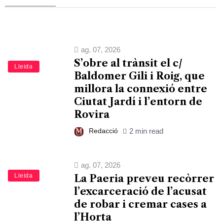
ag. 07, 2026
S’obre al trànsit el c/
Lleida
Baldomer Gili i Roig, que
millora la connexió entre
Ciutat Jardí i l’entorn de
Rovira
Redacció
2 min read
ag. 07, 2026
Lleida
La Paeria preveu recòrrer
l’excarceració de l’acusat
de robar i cremar cases a
l’Horta