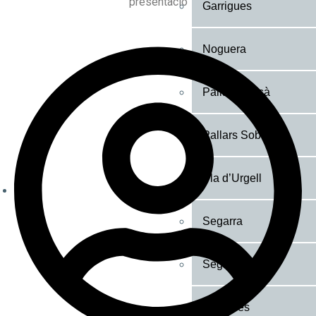
presentació
Garrigues
Noguera
Pallars Jussà
Pallars Sobirà
Pla d’Urgell
Segarra
Segrià
Solsonès