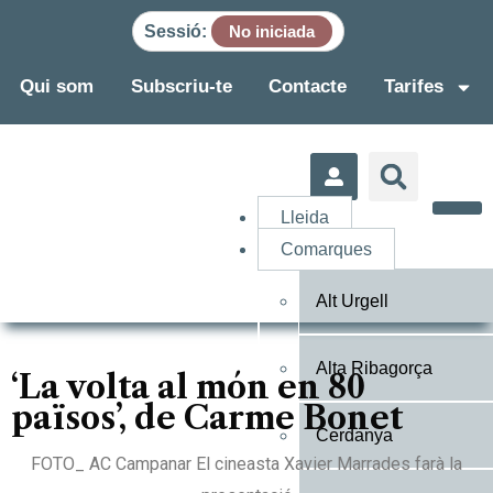
Sessió:
No iniciada
Qui som
Subscriu-te
Contacte
Tarifes
Lleida
Comarques
Alt Urgell
Alta Ribagorça
‘La volta al món en 80
països’, de Carme Bonet
Cerdanya
FOTO_ AC Campanar El cineasta Xavier Marrades farà la