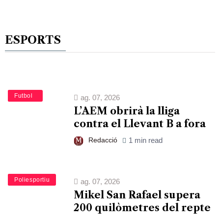
ESPORTS
Esports
Futbol
ag. 07, 2026
L’AEM obrirà la lliga
contra el Llevant B a fora
Redacció
1 min read
Esports
Poliesportiu
ag. 07, 2026
Mikel San Rafael supera
200 quilòmetres del repte