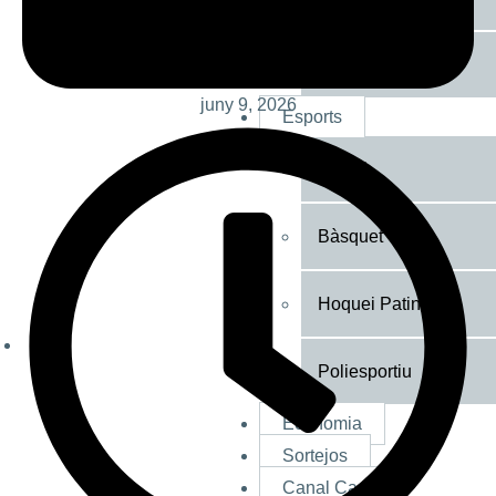
Televisió i cinema
juny 9, 2026
Esports
Futbol
Bàsquet
Hoquei Patins
Poliesportiu
Economia
Sortejos
Canal Camp