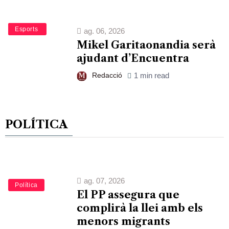
Bàsquet
Esports
ag. 06, 2026
Mikel Garitaonandia serà
ajudant d’Encuentra
Redacció
1 min read
POLÍTICA
ag. 07, 2026
Política
El PP assegura que
complirà la llei amb els
menors migrants