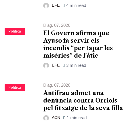
EFE
4 min read
ag. 07, 2026
Política
El Govern afirma que
Ayuso fa servir els
incendis “per tapar les
misèries” de l’àtic
EFE
3 min read
ag. 07, 2026
Política
Antifrau admet una
denúncia contra Orriols
pel fitxatge de la seva filla
ACN
1 min read