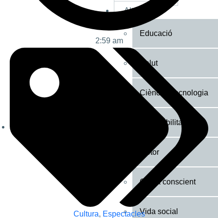
Altres
Educació
2:59 am
Salut
Ciència i tecnologia
Sostenibilitat
Motor
Cuina conscient
Vida social
Cultura
,
Espectacles