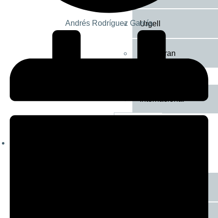
Andrés Rodríguez García
Urgell
Val d’Aran
Política
Internacional
Succesos i
jutjats
Societat
Oci
Cultura
Espectacles