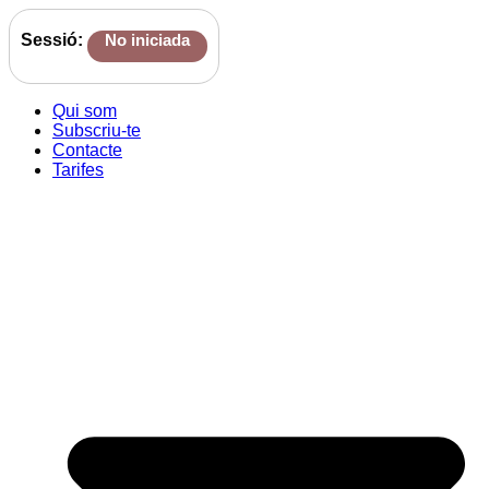
Sessió:
No iniciada
Qui som
Subscriu-te
Contacte
Tarifes