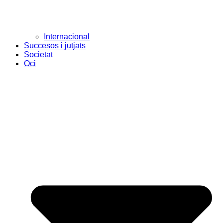
Internacional
Succesos i jutjats
Societat
Oci