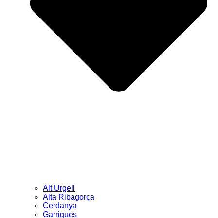
Alt Urgell
Alta Ribagorça
Cerdanya
Garrigues