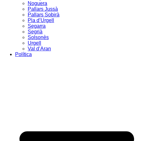
Noguera
Pallars Jussà
Pallars Sobirà
Pla d’Urgell
Segarra
Segrià
Solsonès
Urgell
Val d’Aran
Política