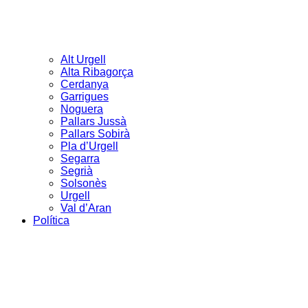
Alt Urgell
Alta Ribagorça
Cerdanya
Garrigues
Noguera
Pallars Jussà
Pallars Sobirà
Pla d’Urgell
Segarra
Segrià
Solsonès
Urgell
Val d’Aran
Política