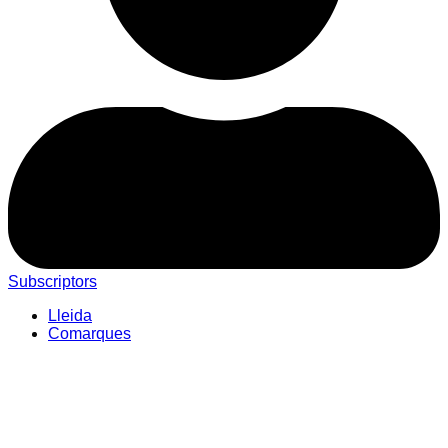
Subscriptors
Lleida
Comarques