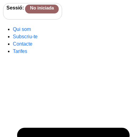
Sessió:
No iniciada
Qui som
Subscriu-te
Contacte
Tarifes