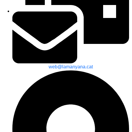
web@lamanyana.cat