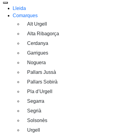
Lleida
Comarques
Alt Urgell
Alta Ribagorça
Cerdanya
Garrigues
Noguera
Pallars Jussà
Pallars Sobirà
Pla d’Urgell
Segarra
Segrià
Solsonès
Urgell