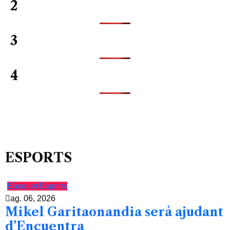
2
3
4
ESPORTS
Bàsquet
Esports
ag. 06, 2026
Mikel Garitaonandia serà ajudant
d’Encuentra