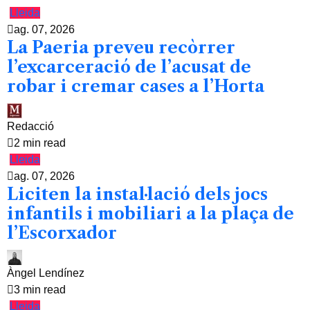
Lleida
ag. 07, 2026
La Paeria preveu recòrrer
l’excarceració de l’acusat de
robar i cremar cases a l’Horta
Redacció
2 min read
Lleida
ag. 07, 2026
Liciten la instal·lació dels jocs
infantils i mobiliari a la plaça de
l’Escorxador
Àngel Lendínez
3 min read
Lleida