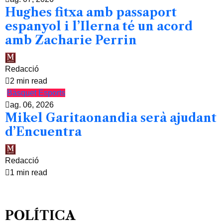
Hughes fitxa amb passaport
espanyol i l’Ilerna té un acord
amb Zacharie Perrin
Redacció
2 min read
Bàsquet
Esports
ag. 06, 2026
Mikel Garitaonandia serà ajudant
d’Encuentra
Redacció
1 min read
POLÍTICA