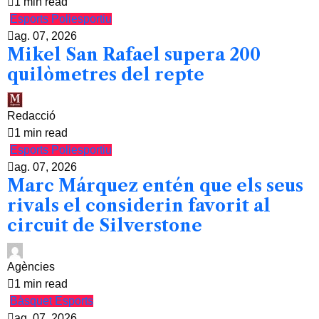
1 min read
Esports
Poliesportiu
ag. 07, 2026
Mikel San Rafael supera 200
quilòmetres del repte
Redacció
1 min read
Esports
Poliesportiu
ag. 07, 2026
Marc Márquez entén que els seus
rivals el considerin favorit al
circuit de Silverstone
Agències
1 min read
Bàsquet
Esports
ag. 07, 2026