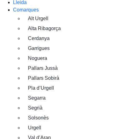
Lleida
Comarques
Alt Urgell
Alta Ribagorça
Cerdanya
Garrigues
Noguera
Pallars Jussà
Pallars Sobirà
Pla d’Urgell
Segarra
Segrià
Solsonès
Urgell
Val d’Aran