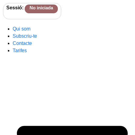
Sessió:
No iniciada
Qui som
Subscriu-te
Contacte
Tarifes