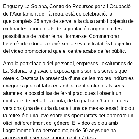
Enguany La Solana, Centre de Recursos per a l’Ocupació
de l’Ajuntament de Tàrrega, està de celebració, ja
que compleix 25 anys de servei a la ciutat amb l’objectiu de
millorar les oportunitats de la població i augmentar les
possibilitats de trobar feina i formar-se. Commemorar
l’efemèride i donar a conèixer la seva activitat és l’objectiu
del vídeo promocional que el centre acaba de fer públic.
Amb la participació del personal, empreses i exalumnes de
La Solana, la gravació exposa quins són els serveis que
ofereix. Destaca la presència d’una de les moltes indústries
i negocis que col·laboren amb el centre oferint als seus
alumnes la possibilitat de fer-hi pràctiques i obtenir un
contracte de treball. La cinta, de la qual se n’han fet dues
versions (una de curta durada i una de més extensa), inclou
la reflexió d’una jove sobre les oportunitats per aprendre un
ofici indiferentment del gènere. El vídeo es clou amb
l’agraïment d’una persona major de 50 anys que ha
aconseguit inserir-se laboralment gràcies a