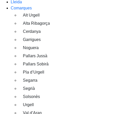
Lleida
Comarques
Alt Urgell
Alta Ribagorça
Cerdanya
Garrigues
Noguera
Pallars Jussà
Pallars Sobirà
Pla d’Urgell
Segarra
Segrià
Solsonès
Urgell
Val d’Aran