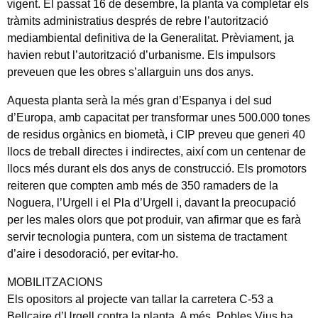
vigent. El passat 16 de desembre, la planta va completar els
tràmits administratius després de rebre l’autorització
mediambiental definitiva de la Generalitat. Prèviament, ja
havien rebut l’autorització d’urbanisme. Els impulsors
preveuen que les obres s’allarguin uns dos anys.
Aquesta planta serà la més gran d’Espanya i del sud
d’Europa, amb capacitat per transformar unes 500.000 tones
de residus orgànics en biometà, i CIP preveu que generi 40
llocs de treball directes i indirectes, així com un centenar de
llocs més durant els dos anys de construcció. Els promotors
reiteren que compten amb més de 350 ramaders de la
Noguera, l’Urgell i el Pla d’Urgell i, davant la preocupació
per les males olors que pot produir, van afirmar que es farà
servir tecnologia puntera, com un sistema de tractament
d’aire i desodoració, per evitar-ho.
MOBILITZACIONS
Els opositors al projecte van tallar la carretera C-53 a
Bellcaire d’Urgell contra la planta. A més, Pobles Vius ha