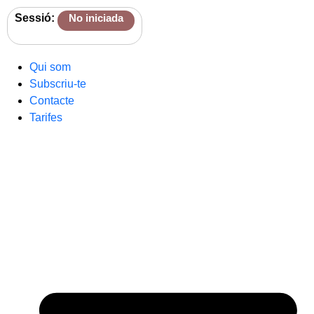
Sessió:
No iniciada
Qui som
Subscriu-te
Contacte
Tarifes