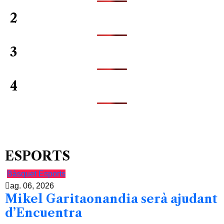
2
3
4
ESPORTS
Bàsquet
Esports
ag. 06, 2026
Mikel Garitaonandia serà ajudant
d’Encuentra