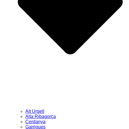
Alt Urgell
Alta Ribagorça
Cerdanya
Garrigues