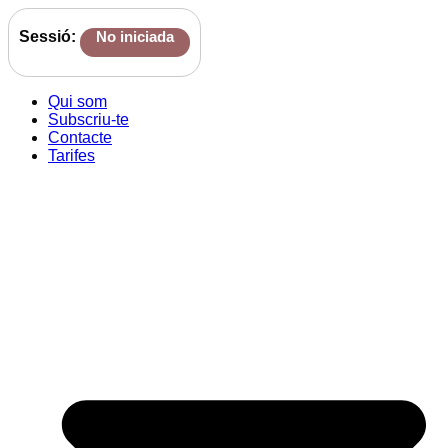
Sessió:
No iniciada
Qui som
Subscriu-te
Contacte
Tarifes