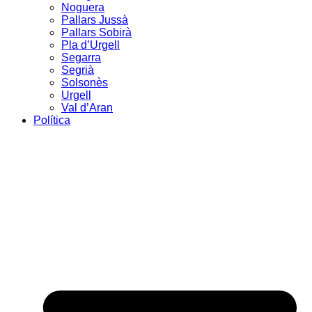
Noguera
Pallars Jussà
Pallars Sobirà
Pla d’Urgell
Segarra
Segrià
Solsonès
Urgell
Val d’Aran
Política