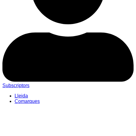
Subscriptors
Lleida
Comarques