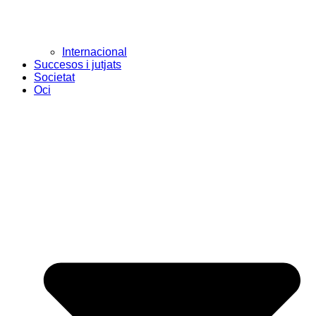
Internacional
Succesos i jutjats
Societat
Oci