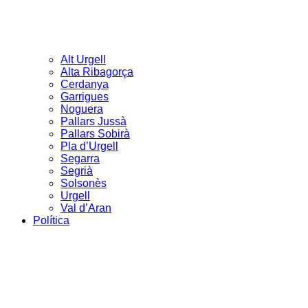
Alt Urgell
Alta Ribagorça
Cerdanya
Garrigues
Noguera
Pallars Jussà
Pallars Sobirà
Pla d’Urgell
Segarra
Segrià
Solsonès
Urgell
Val d’Aran
Política