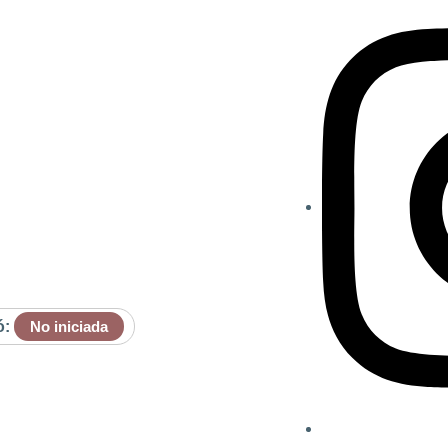
ó:
No iniciada