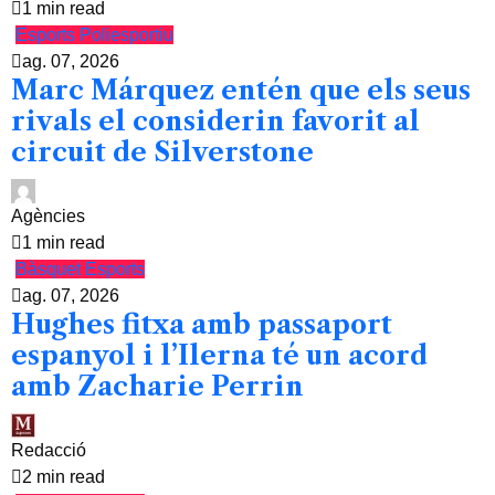
1 min read
Esports
Poliesportiu
ag. 07, 2026
Marc Márquez entén que els seus
rivals el considerin favorit al
circuit de Silverstone
Agències
1 min read
Bàsquet
Esports
ag. 07, 2026
Hughes fitxa amb passaport
espanyol i l’Ilerna té un acord
amb Zacharie Perrin
Redacció
2 min read