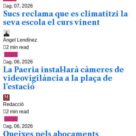
ag. 07, 2026
Sucs reclama que es climatitzi la
seva escola el curs vinent
Àngel Lendínez
2 min read
Lleida
ag. 06, 2026
La Paeria instal·larà càmeres de
videovigilància a la plaça de
l’estació
Redacció
2 min read
Lleida
ag. 06, 2026
Queixes pels abocaments