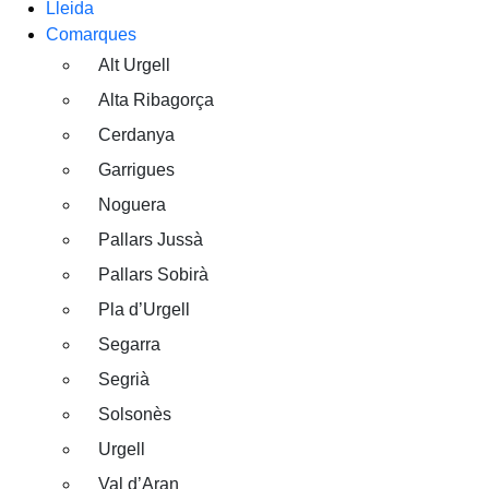
Lleida
Comarques
Alt Urgell
Alta Ribagorça
Cerdanya
Garrigues
Noguera
Pallars Jussà
Pallars Sobirà
Pla d’Urgell
Segarra
Segrià
Solsonès
Urgell
Val d’Aran