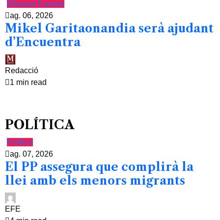
Bàsquet
Esports
ag. 06, 2026
Mikel Garitaonandia serà ajudant
d’Encuentra
Redacció
1 min read
POLÍTICA
Política
ag. 07, 2026
El PP assegura que complirà la
llei amb els menors migrants
EFE