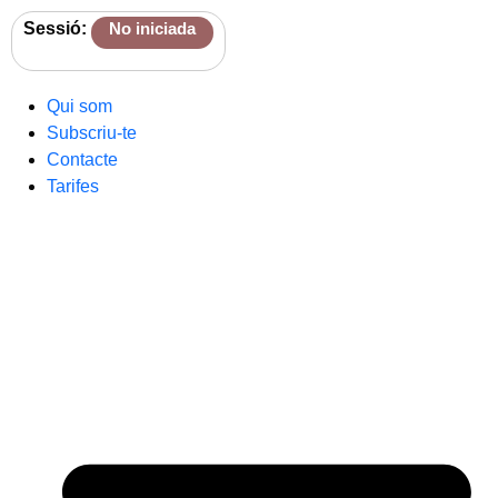
Sessió:
No iniciada
Qui som
Subscriu-te
Contacte
Tarifes