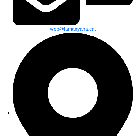
web@lamanyana.cat