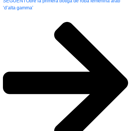
SEGUENT
Obre la primera botiga de roba femenina àrab
‘d’alta gamma’