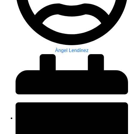
Àngel Lendínez