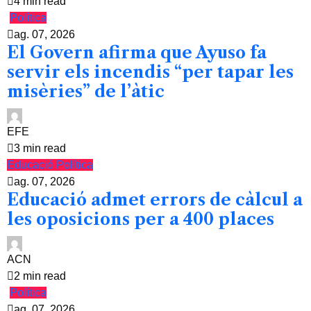
4 min read
Política
ag. 07, 2026
El Govern afirma que Ayuso fa
servir els incendis “per tapar les
misèries” de l’àtic
EFE
3 min read
Educació
Política
ag. 07, 2026
Educació admet errors de càlcul a
les oposicions per a 400 places
ACN
2 min read
Política
ag. 07, 2026