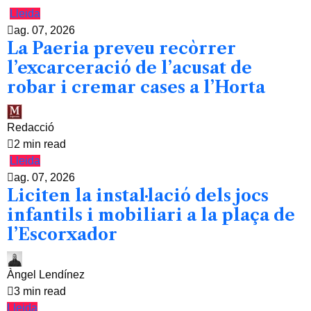
Lleida
ag. 07, 2026
La Paeria preveu recòrrer
l’excarceració de l’acusat de
robar i cremar cases a l’Horta
Redacció
2 min read
Lleida
ag. 07, 2026
Liciten la instal·lació dels jocs
infantils i mobiliari a la plaça de
l’Escorxador
Àngel Lendínez
3 min read
Lleida