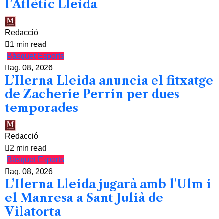
l’Atlètic Lleida
Redacció
1 min read
Bàsquet
Esports
ag. 08, 2026
L’Ilerna Lleida anuncia el fitxatge
de Zacherie Perrin per dues
temporades
Redacció
2 min read
Bàsquet
Esports
ag. 08, 2026
L’Ilerna Lleida jugarà amb l’Ulm i
el Manresa a Sant Julià de
Vilatorta