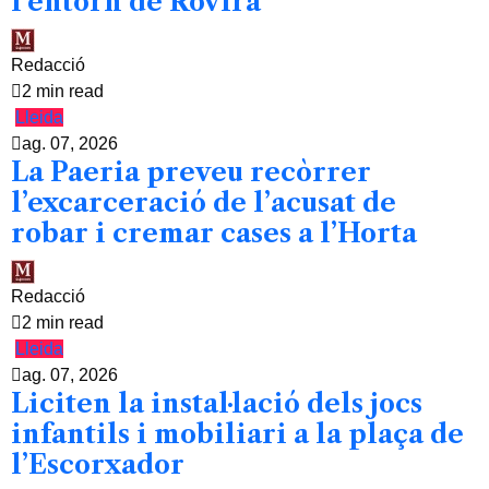
l’entorn de Rovira
Redacció
2 min read
Lleida
ag. 07, 2026
La Paeria preveu recòrrer
l’excarceració de l’acusat de
robar i cremar cases a l’Horta
Redacció
2 min read
Lleida
ag. 07, 2026
Liciten la instal·lació dels jocs
infantils i mobiliari a la plaça de
l’Escorxador