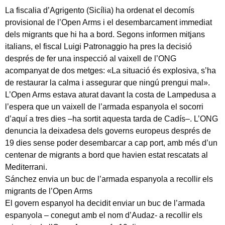
La fiscalia d’Agrigento (Sicília) ha ordenat el decomís
provisional de l’Open Arms i el desembarcament immediat
dels migrants que hi ha a bord. Segons informen mitjans
italians, el fiscal Luigi Patronaggio ha pres la decisió
després de fer una inspecció al vaixell de l’ONG
acompanyat de dos metges: «La situació és explosiva, s’ha
de restaurar la calma i assegurar que ningú prengui mal».
L’Open Arms estava aturat davant la costa de Lampedusa a
l’espera que un vaixell de l’armada espanyola el socorri
d’aquí a tres dies –ha sortit aquesta tarda de Cadís–. L’ONG
denuncia la deixadesa dels governs europeus després de
19 dies sense poder desembarcar a cap port, amb més d’un
centenar de migrants a bord que havien estat rescatats al
Mediterrani.
Sánchez envia un buc de l’armada espanyola a recollir els
migrants de l’Open Arms
El govern espanyol ha decidit enviar un buc de l’armada
espanyola – conegut amb el nom d’Audaz- a recollir els