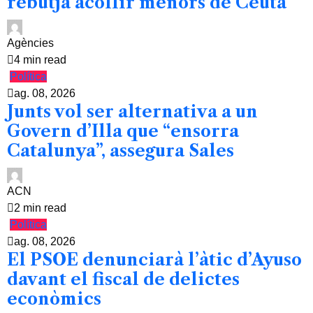
rebutja acollir menors de Ceuta
Agències
4 min read
Política
ag. 08, 2026
Junts vol ser alternativa a un
Govern d’Illa que “ensorra
Catalunya”, assegura Sales
ACN
2 min read
Política
ag. 08, 2026
El PSOE denunciarà l’àtic d’Ayuso
davant el fiscal de delictes
econòmics