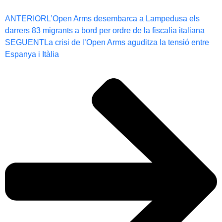
ANTERIOR
L’Open Arms desembarca a Lampedusa els
darrers 83 migrants a bord per ordre de la fiscalia italiana
SEGUENT
La crisi de l’Open Arms aguditza la tensió entre
Espanya i Itàlia