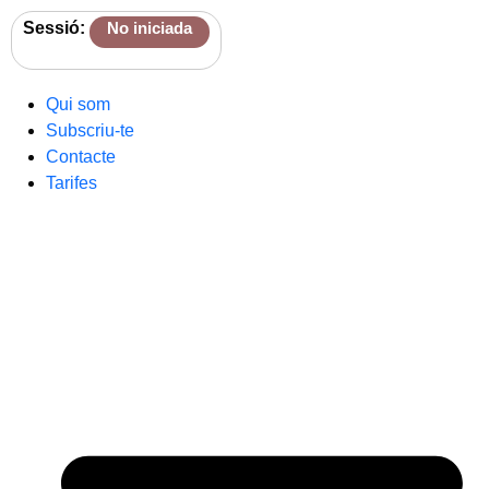
Sessió:
No iniciada
Qui som
Subscriu-te
Contacte
Tarifes