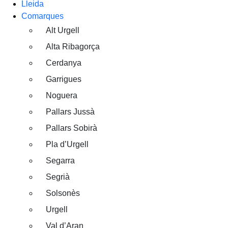
Lleida
Comarques
Alt Urgell
Alta Ribagorça
Cerdanya
Garrigues
Noguera
Pallars Jussà
Pallars Sobirà
Pla d’Urgell
Segarra
Segrià
Solsonès
Urgell
Val d’Aran