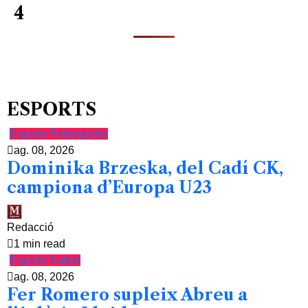
4
ESPORTS
Esports
Poliesportiu
ag. 08, 2026
Dominika Brzeska, del Cadí CK,
campiona d’Europa U23
Redacció
1 min read
Esports
Futbol
ag. 08, 2026
Fer Romero supleix Abreu a