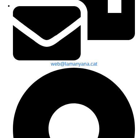
web@lamanyana.cat