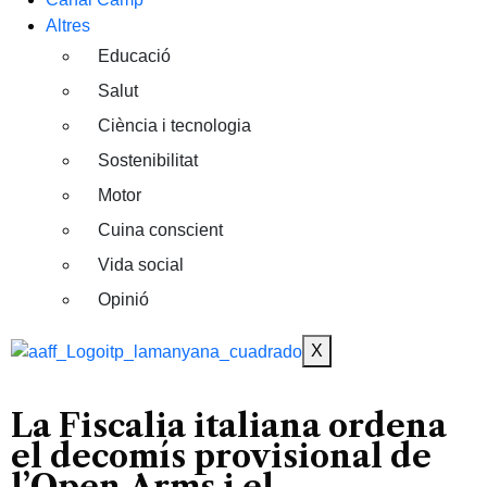
Altres
Educació
Salut
Ciència i tecnologia
Sostenibilitat
Motor
Cuina conscient
Vida social
Opinió
X
La Fiscalia italiana ordena
el decomís provisional de
l’Open Arms i el