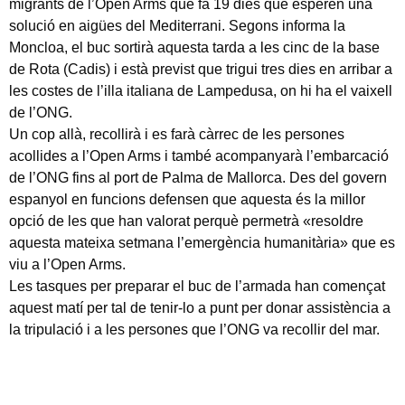
migrants de l’Open Arms que fa 19 dies que esperen una
solució en aigües del Mediterrani. Segons informa la
Moncloa, el buc sortirà aquesta tarda a les cinc de la base
de Rota (Cadis) i està previst que trigui tres dies en arribar a
les costes de l’illa italiana de Lampedusa, on hi ha el vaixell
de l’ONG.
Un cop allà, recollirà i es farà càrrec de les persones
acollides a l’Open Arms i també acompanyarà l’embarcació
de l’ONG fins al port de Palma de Mallorca. Des del govern
espanyol en funcions defensen que aquesta és la millor
opció de les que han valorat perquè permetrà «resoldre
aquesta mateixa setmana l’emergència humanitària» que es
viu a l’Open Arms.
Les tasques per preparar el buc de l’armada han començat
aquest matí per tal de tenir-lo a punt per donar assistència a
la tripulació i a les persones que l’ONG va recollir del mar.